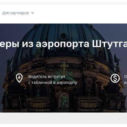
Для партнеров
еры из аэропорта Штутга
Водитель встретит
О
с табличкой в аэропорту
и