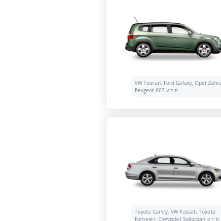
VW Touran, Ford Galaxy, Opel Zafir
Peugeot 807 и т.п.
Toyota Camry, VW Passat, Toyota
Fortuner, Chevrolet Suburban и т.п.