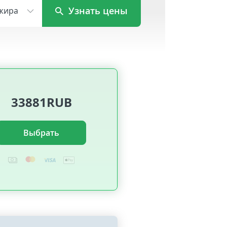
Узнать цены
жира
33881RUB
Выбрать