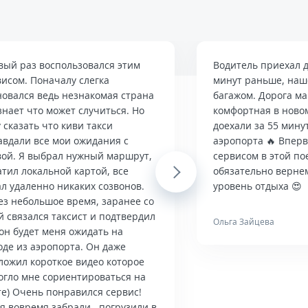
вый раз воспользовался этим
Водитель приехал д
висом. Поначалу слегка
минут раньше, наше
новался ведь незнакомая страна
багажом. Дорога м
знает что может случиться. Но
комфортная в ново
 сказать что киви такси
доехали за 55 мину
авдали все мои ожидания с
аэропорта 🔥 Впер
вой. Я выбрал нужный маршрут,
сервисом в этой по
тил локальной картой, все
Next
обязательно верне
л удаленно никаких созвонов.
уровень отдыха 😍
ез небольшое время, заранее со
й связался таксист и подтвердил
Ольга Зайцева
он будет меня ожидать на
оде из аэропорта. Он даже
ложил короткое видео которое
огло мне сориентироваться на
те) Очень понравился сервис!
я вовремя забрали , погрузили в