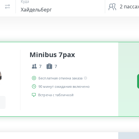
Куда
2
пасса
Minibus 7pax
7
7
Бесплатная отмена заказа
90 минут ожидания включено
Встреча с табличкой