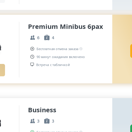
Premium Minibus 6pax
6
4
Бесплатная отмена заказа
90 минут ожидания включено
Встреча с табличкой
Business
3
3