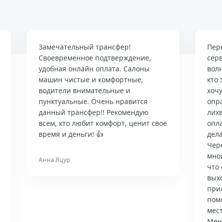
Замечательный трансфер!
Пер
Своевременное подтверждение,
сер
удобная онлайн оплата. Салоны
вол
машин чистые и комфортные,
кто 
водители внимательные и
хочу
пунктуальные. Очень нравится
опр
данный трансфер!! Рекомендую
лих
всем, кто любит комфорт, ценит свое
опла
время и деньги! 👍
дела
Чер
мно
Анна Яцур
что 
вых
при
пом
мес
Мен