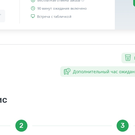
Бесплатная отмена заказа
90 минут ожидания включено
,
Встреча с табличкой
Дополнительный час ожидан
ис
2
3