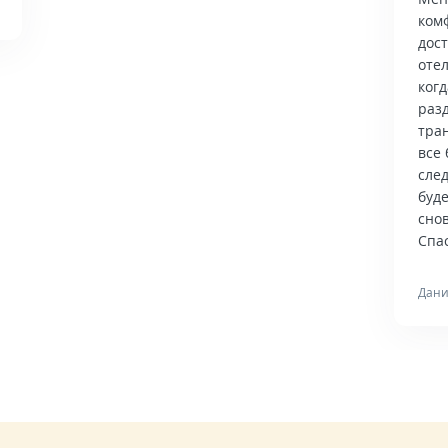
ком
дос
отел
когд
раз
тра
все 
сле
буд
снов
Спас
Дани