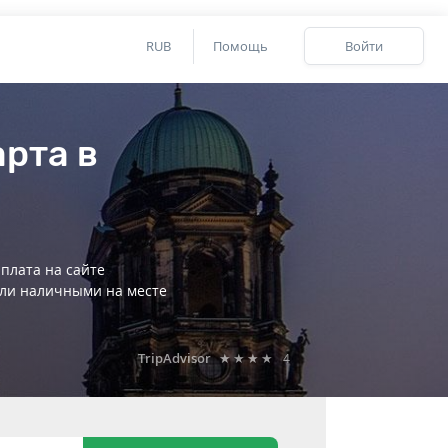
RUB
Помощь
Войти
рта в
плата на сайте
ли наличными на месте
TripAdvisor
★★★★
4