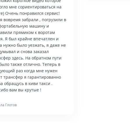
ложил короткое видео которое
огло мне сориентироваться на
те) Очень понравился сервис!
я вовремя забрали , погрузили в
фортабельную машину и
тавили прямиком к воротам
я. Я был крайне впечатлен и
а нужно было уезжать, я даже не
думывал и снова заказал
нсфер здесь. На обратном пути
было также отлично. Теперь в
дующий раз когда мне нужен
ет трансфер я гарантированно
а обращусь в киви такси .
ибо вам вы крутые !
ла Глотов