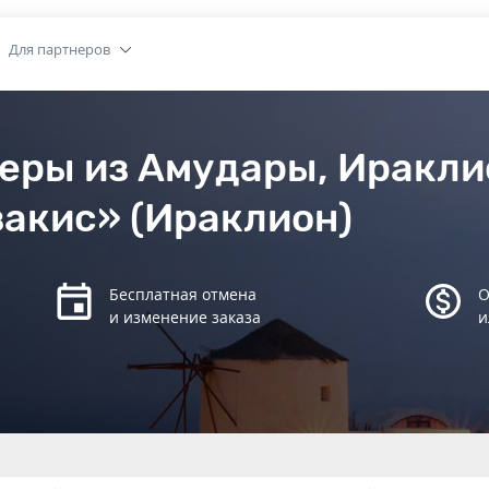
Для партнеров
еры из Амудары, Иракли
акис» (Ираклион)
Бесплатная отмена
О
и изменение заказа
и