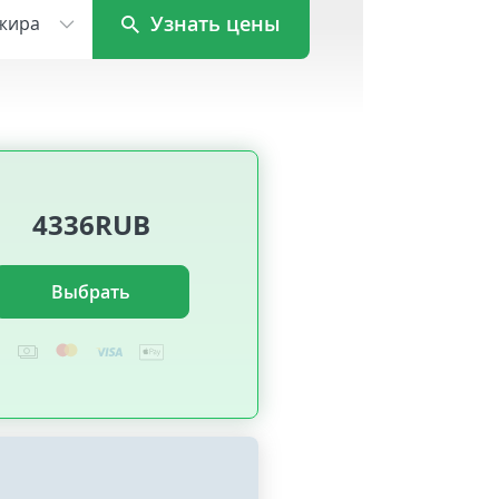
Узнать цены
жира
4336RUB
Выбрать