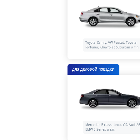
Toyota Camry, VW Passat, Toyota
Fortuner, Chevrolet Suburban и т.п.
ДЛЯ ДЕЛОВОЙ ПОЕЗДКИ
Mercedes E-class, Lexus GS, Audi A6
BMW 5 Series и т.п.