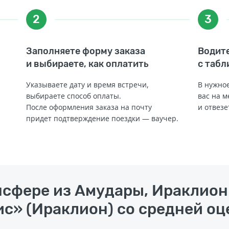
2
3
Заполняете форму заказа
Водите
и выбираете, как оплатить
с табл
Указываете дату и время встречи,
В нужное
выбираете способ оплаты.
вас на м
После оформления заказа на почту
и отвезе
придет подтверждение поездки — ваучер.
нсфере из Амудары, Ираклион
с» (Ираклион) со средней оце