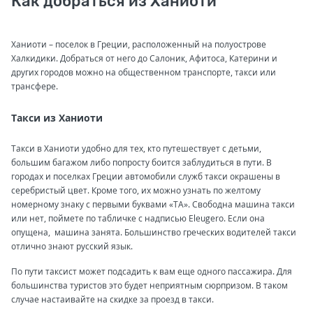
Как добраться из Ханиоти
Ханиоти – поселок в Греции, расположенный на полуострове
Халкидики. Добраться от него до Салоник, Афитоса, Катерини и
других городов можно на общественном транспорте, такси или
трансфере.
Такси из Ханиоти
Такси в Ханиоти удобно для тех, кто путешествует с детьми,
большим багажом либо попросту боится заблудиться в пути. В
городах и поселках Греции автомобили служб такси окрашены в
серебристый цвет. Кроме того, их можно узнать по желтому
номерному знаку с первыми буквами «ТА». Свободна машина такси
или нет, поймете по табличке с надписью Eleugero. Если она
опущена, машина занята. Большинство греческих водителей такси
отлично знают русский язык.
По пути таксист может подсадить к вам еще одного пассажира. Для
большинства туристов это будет неприятным сюрпризом. В таком
случае настаивайте на скидке за проезд в такси.