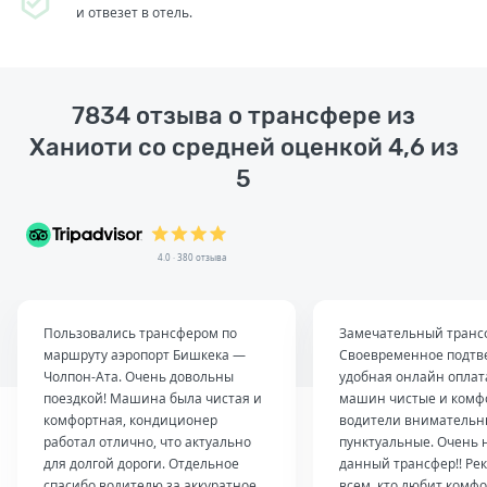
и отвезет в отель.
7834 отзыва о трансфере из
Ханиоти со средней оценкой 4,6 из
5
4.0 · 380 отзыва
Пользовались трансфером по
Замечательный транс
маршруту аэропорт Бишкека —
Своевременное подтв
Чолпон-Ата. Очень довольны
удобная онлайн оплат
поездкой! Машина была чистая и
машин чистые и комф
комфортная, кондиционер
водители внимательн
работал отлично, что актуально
пунктуальные. Очень 
для долгой дороги. Отдельное
данный трансфер!! Ре
спасибо водителю за аккуратное
всем, кто любит комфо