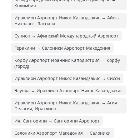
Колимбия
Ираклион Аэропорт Никос Казандзакис → Айос-
Николаос, Лассити
Сунион → Афинский Международный Аэропорт
Геракини → Салоники Аэропорт Македония
Корфу Аэропорт Иоаннис Каподистрия → Корфу
(город)
Ираклион Аэропорт Никос Казандзакис → Сисси
Элунда → Ираклион Аэропорт Никос Казандзакис
Ираклион Аэропорт Никос Казандзакис → Агия
Пелагия, Ираклион
Ия, Санторини → Санторини Аэропорт
Салоники Аэропорт Македония → Салоники