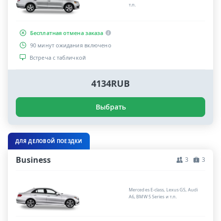
т.п.
Бесплатная отмена заказа
90 минут ожидания включено
Встреча с табличкой
4134RUB
Выбрать
ДЛЯ ДЕЛОВОЙ ПОЕЗДКИ
Business
3
3
Mercedes E-class, Lexus GS, Audi
A6, BMW 5 Series и т.п.