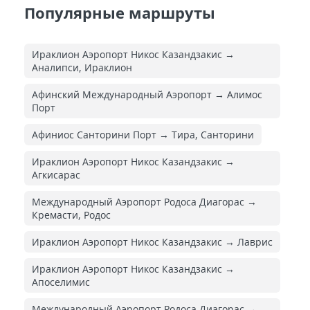
Популярные маршруты
Ираклион Аэропорт Никос Казандзакис →
Аналипси, Ираклион
Афинский Международный Аэропорт → Алимос
Порт
Афиниос Санторини Порт → Тира, Санторини
Ираклион Аэропорт Никос Казандзакис →
Агкисарас
Международный Аэропорт Родоса Диагорас →
Кремасти, Родос
Ираклион Аэропорт Никос Казандзакис → Лаврис
Ираклион Аэропорт Никос Казандзакис →
Апоселимис
Международный Аэропорт Родоса Диагорас →