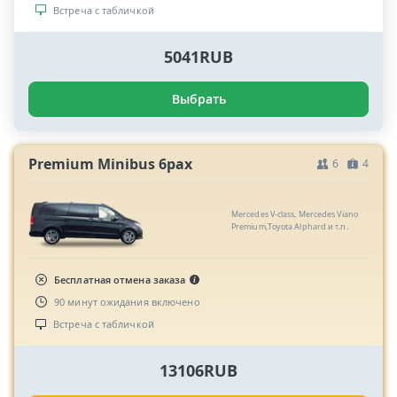
Встреча с табличкой
5041RUB
Выбрать
Premium Minibus 6pax
6
4
Mercedes V-class, Mercedes Viano
Premium,Toyota Alphard и т.п.
Бесплатная отмена заказа
90 минут ожидания включено
Встреча с табличкой
13106RUB