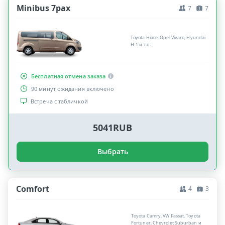
Minibus 7pax
7
7
Toyota Hiace, Opel Vivaro, Hyundai
H-1 и т.п.
Бесплатная отмена заказа
90 минут ожидания включено
Встреча с табличкой
5041RUB
Выбрать
Comfort
4
3
Toyota Camry, VW Passat, Toyota
Fortuner, Chevrolet Suburban и