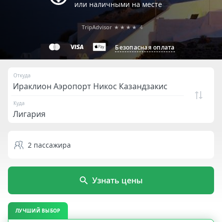
или наличными на месте
TripAdvisor
★★★★
4
Безопасная оплата
Откуда
Куда
2
пассажира
Узнать цены
ЛУЧШИЙ ВЫБОР