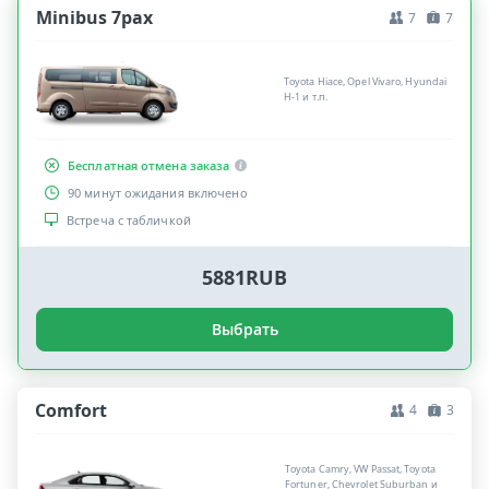
Minibus 7pax
7
7
Toyota Hiace, Opel Vivaro, Hyundai
H-1 и т.п.
Бесплатная отмена заказа
90 минут ожидания включено
Встреча с табличкой
5881RUB
Выбрать
Comfort
4
3
Toyota Camry, VW Passat, Toyota
Fortuner, Chevrolet Suburban и