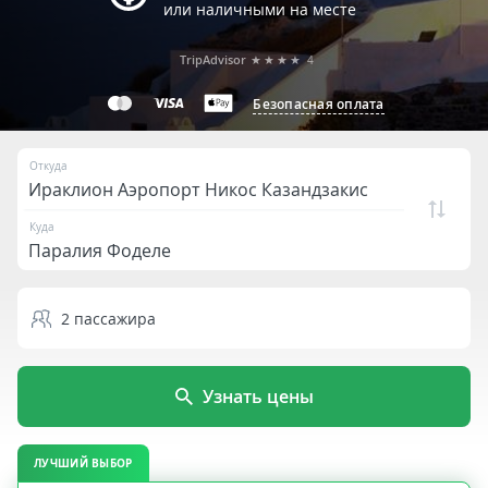
или наличными на месте
TripAdvisor
★★★★
4
Безопасная оплата
Откуда
Куда
2
пассажира
Узнать цены
ЛУЧШИЙ ВЫБОР