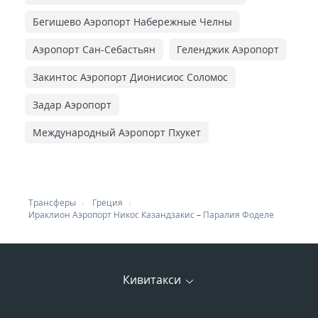
Бегишево Аэропорт Набережные Челны
Аэропорт Сан-Себастьян
Геленджик Аэропорт
Закинтос Аэропорт Дионисиос Соломос
Задар Аэропорт
Международный Аэропорт Пхукет
Трансферы
Греция
Ираклион Аэропорт Никос Казандзакис
–
Паралия Фоделе
Кивитакси