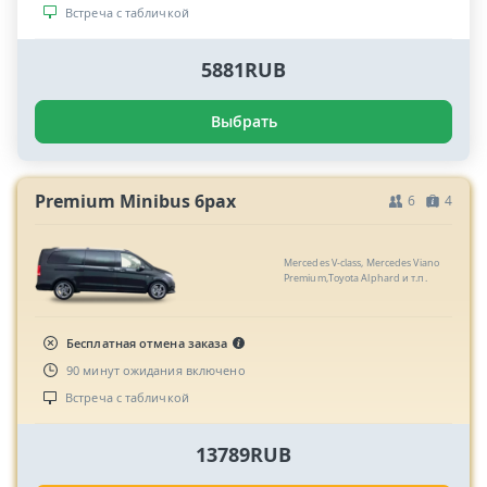
Встреча с табличкой
5881RUB
Выбрать
Premium Minibus 6pax
6
4
Mercedes V-class, Mercedes Viano
Premium,Toyota Alphard и т.п.
Бесплатная отмена заказа
90 минут ожидания включено
Встреча с табличкой
13789RUB