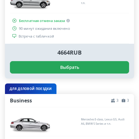
т.п.
Бесплатная отмена заказа
90 минут ожидания включено
Встреча с табличкой
4664RUB
Выбрать
ДЛЯ ДЕЛОВОЙ ПОЕЗДКИ
Business
3
3
Mercedes E-class, Lexus GS, Audi
A6, BMW 5 Series и т.п.