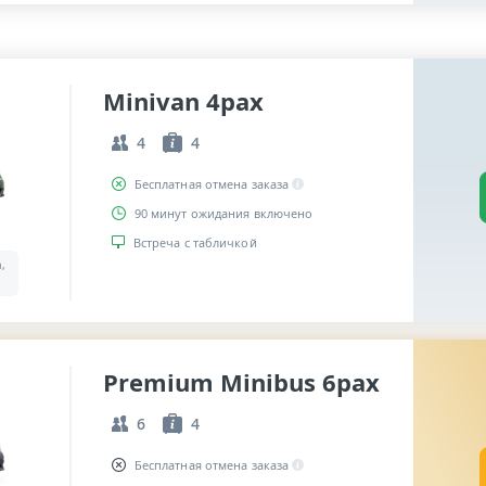
Minivan 4pax
4
4
Бесплатная отмена заказа
90 минут ожидания включено
Встреча с табличкой
a,
Premium Minibus 6pax
6
4
Бесплатная отмена заказа