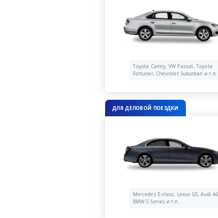
Toyota Camry, VW Passat, Toyota
Fortuner, Chevrolet Suburban и т.п.
ДЛЯ ДЕЛОВОЙ ПОЕЗДКИ
Mercedes E-class, Lexus GS, Audi A6
BMW 5 Series и т.п.