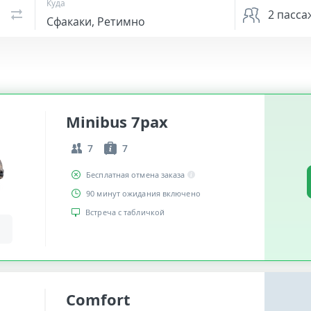
Куда
2
пасса
Minibus 7pax
7
7
Бесплатная отмена заказа
90 минут ожидания включено
Встреча с табличкой
Comfort