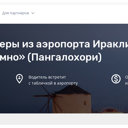
Для партнеров
еры из аэропорта Иракл
мно» (Пангалохори)
Водитель встретит
О
с табличкой в аэропорту
и