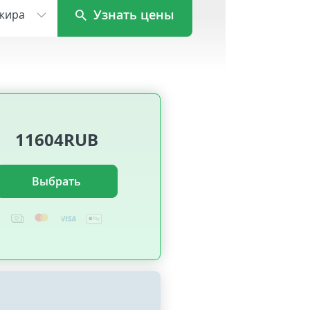
Узнать цены
жира
11604RUB
Выбрать