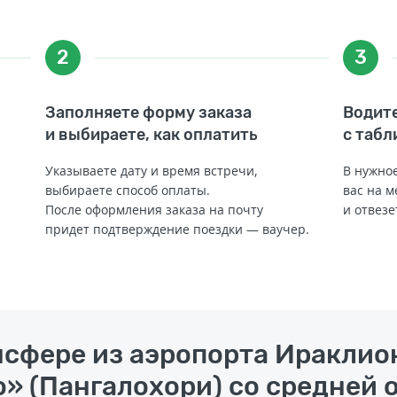
2
3
Заполняете форму заказа
Водите
и выбираете, как оплатить
с табл
Указываете дату и время встречи,
В нужное
выбираете способ оплаты.
вас на м
После оформления заказа на почту
и отвезе
придет подтверждение поездки — ваучер.
нсфере из аэропорта Ираклио
» (Пангалохори) со средней о