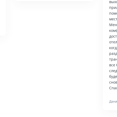
вых
при
пом
мес
Мен
ком
дос
отел
когд
раз
тра
все 
сле
буд
снов
Спас
Дани