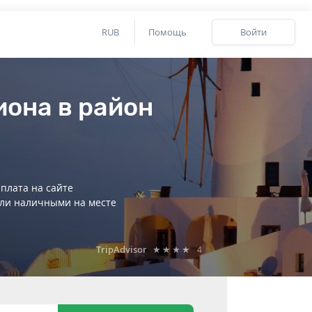
RUB
Помощь
Войти
иона в район
плата на сайте
ли наличными на месте
TripAdvisor
★★★★
4