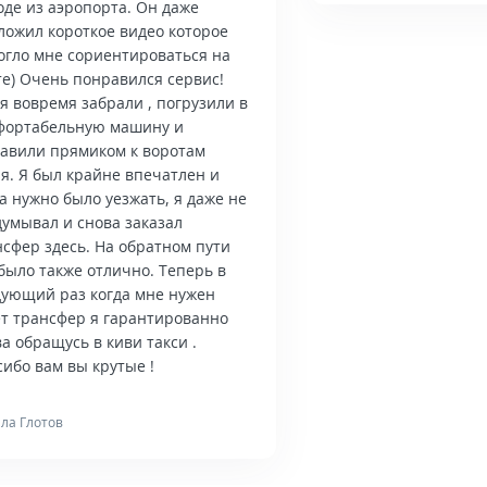
оде из аэропорта. Он даже
ложил короткое видео которое
огло мне сориентироваться на
те) Очень понравился сервис!
я вовремя забрали , погрузили в
фортабельную машину и
тавили прямиком к воротам
я. Я был крайне впечатлен и
а нужно было уезжать, я даже не
думывал и снова заказал
нсфер здесь. На обратном пути
было также отлично. Теперь в
дующий раз когда мне нужен
ет трансфер я гарантированно
а обращусь в киви такси .
ибо вам вы крутые !
ла Глотов