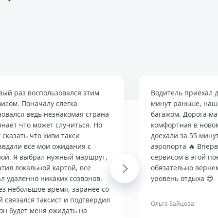
вый раз воспользовался этим
Водитель приехал д
висом. Поначалу слегка
минут раньше, наше
новался ведь незнакомая страна
багажом. Дорога м
знает что может случиться. Но
комфортная в ново
 сказать что киви такси
доехали за 55 мину
авдали все мои ожидания с
аэропорта 🔥 Впер
вой. Я выбрал нужный маршрут,
сервисом в этой по
тил локальной картой, все
Next
обязательно верне
л удаленно никаких созвонов.
уровень отдыха 😍
ез небольшое время, заранее со
й связался таксист и подтвердил
Ольга Зайцева
он будет меня ожидать на