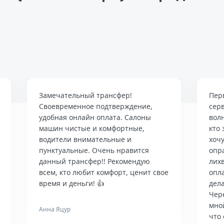
Замечательный трансфер!
Пер
Своевременное подтверждение,
сер
удобная онлайн оплата. Салоны
вол
машин чистые и комфортные,
кто 
водители внимательные и
хочу
пунктуальные. Очень нравится
опр
данный трансфер!! Рекомендую
лих
всем, кто любит комфорт, ценит свое
опла
время и деньги! 👍
дела
Чер
мно
Анна Яцур
что 