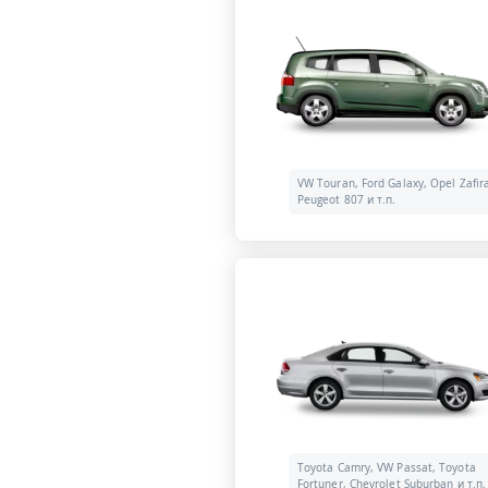
VW Touran, Ford Galaxy, Opel Zafir
Peugeot 807 и т.п.
Toyota Camry, VW Passat, Toyota
Fortuner, Chevrolet Suburban и т.п.