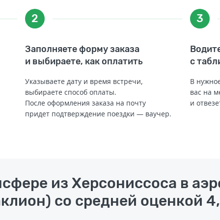
2
3
Заполняете форму заказа
Водите
и выбираете, как оплатить
с табл
Указываете дату и время встречи,
В нужное
выбираете способ оплаты.
вас на м
После оформления заказа на почту
и отвезе
придет подтверждение поездки — ваучер.
нсфере из Херсониссоса в аэ
клион) со средней оценкой 4,