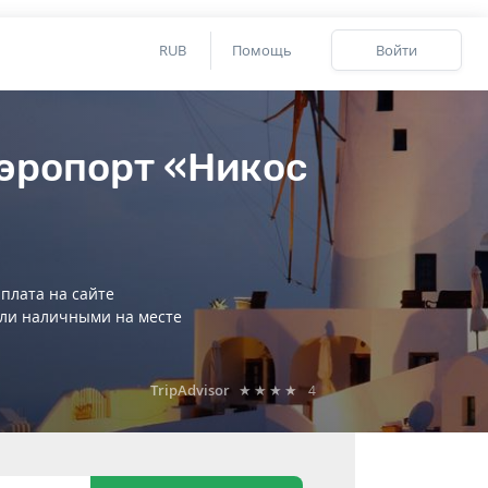
RUB
Помощь
Войти
аэропорт «Никос
плата на сайте
ли наличными на месте
TripAdvisor
★★★★
4