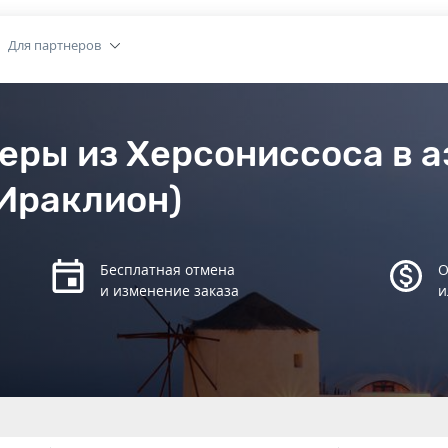
Для партнеров
еры из Херсониссоса в 
Ираклион)
Бесплатная отмена
О
и изменение заказа
и