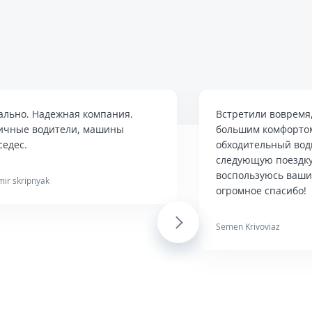
ально. Надежная компания.
Встретили вовремя,
ичные водители, машины
большим комфортом
седес.
обходительный вод
следующую поездку
воспользуюсь вашим
mir skripnyak
огромное спасибо!
Next
Semen Krivoviaz