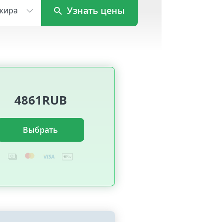
Узнать цены
жира
4861RUB
Выбрать