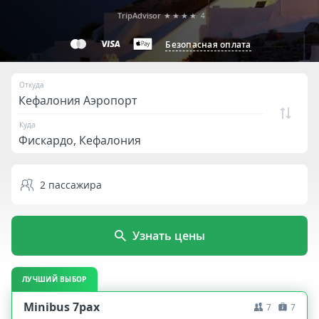
TripAdvisor
★★★★
4
Безопасная оплата
Откуда
Куда
2
пассажира
Узнать цены
ЛУЧШИЙ ВЫБОР
Minibus 7pax
7
7