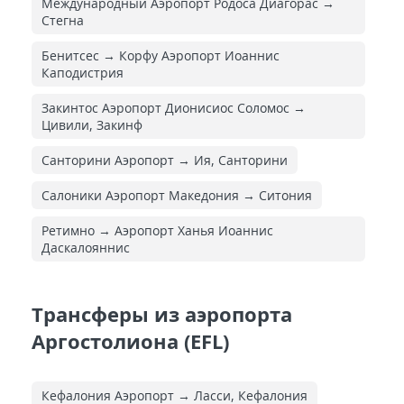
Международный Аэропорт Родоса Диагорас →
Стегна
Бенитсес → Корфу Аэропорт Иоаннис
Каподистрия
Закинтос Аэропорт Дионисиос Соломос →
Цивили, Закинф
Санторини Аэропорт → Ия, Санторини
Салоники Аэропорт Македония → Ситония
Ретимно → Аэропорт Ханья Иоаннис
Даскалояннис
Трансферы из аэропорта
Аргостолиона (EFL)
Кефалония Аэропорт → Ласси, Кефалония