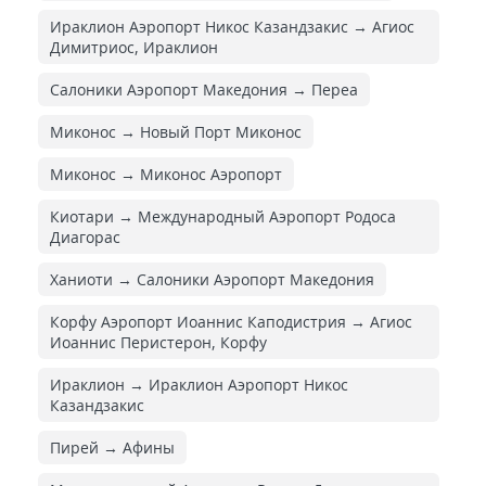
Ираклион Аэропорт Никос Казандзакис → Агиос
Димитриос, Ираклион
Салоники Аэропорт Македония → Переа
Миконос → Новый Порт Миконос
Миконос → Миконос Аэропорт
Киотари → Международный Аэропорт Родоса
Диагорас
Ханиоти → Салоники Аэропорт Македония
Корфу Аэропорт Иоаннис Каподистрия → Агиос
Иоаннис Перистерон, Корфу
Ираклион → Ираклион Аэропорт Никос
Казандзакис
Пирей → Афины