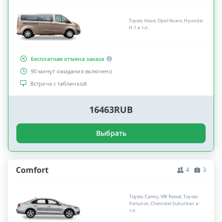
Toyota Hiace, Opel Vivaro, Hyundai
H-1 и т.п.
Бесплатная отмена заказа
90 минут ожидания включено
Встреча с табличкой
16463RUB
Выбрать
Comfort
4
3
Toyota Camry, VW Passat, Toyota
Fortuner, Chevrolet Suburban и
т.п.