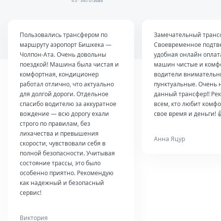
4.0 · 380 отзыва
Пользовались трансфером по
Замечательный транс
маршруту аэропорт Бишкека —
Своевременное подтв
Чолпон-Ата. Очень довольны
удобная онлайн оплат
поездкой! Машина была чистая и
машин чистые и комф
комфортная, кондиционер
водители внимательн
работал отлично, что актуально
пунктуальные. Очень 
для долгой дороги. Отдельное
данный трансфер!! Ре
спасибо водителю за аккуратное
всем, кто любит комфо
вождение — всю дорогу ехали
свое время и деньги! 
строго по правилам, без
лихачества и превышения
Анна Яцур
скорости, чувствовали себя в
полной безопасности. Учитывая
состояние трассы, это было
особенно приятно. Рекомендую
как надежный и безопасный
сервис!
Виктория