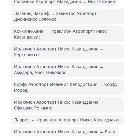
Салоники Аэропорт Македония → Неа-Потидеа
Лаганас, Закинф → Закинтос Аэропорт
Дионисиос Соломос
Коккини-Хани → Ираклион Аэропорт Никос
Казандзакис
Ираклион Аэропорт Никос Казандзакис →
Херсониссос
Ираклион Аэропорт Никос Казандзакис →
Амудара, Айос-Николаос
Корфу Аэропорт Иоаннис Каподистрия → Корфу
(город)
Ираклион Аэропорт Никос Казандзакис →
Сфакаки, Ретимно
Лаврис → Ираклион Аэропорт Никос Казандзакис
Ираклион Аэропорт Никос Казандзакис → Бали