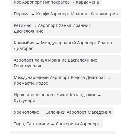
Кос Аэропорт Гиппократес → Кардамена
Перама → Корфу Аэропорт Иоаннис Каподистрия
Ретимно → Аэропорт Ханья Иоаннис
Даскалояннис
Колимбия → Международный Аэропорт Родоса
Диагорас
Аэропорт Ханья Иоаннис Даскалояннис →
Георгиуполис
Международный Аэропорт Родоса Диагорас →
Кремасти, Родос
Ираклион Аэропорт Никос Казандзакис →
Кутсунари
Уранополис → Салоники Аэропорт Македония
Тира, Санторини → Санторини Аэропорт