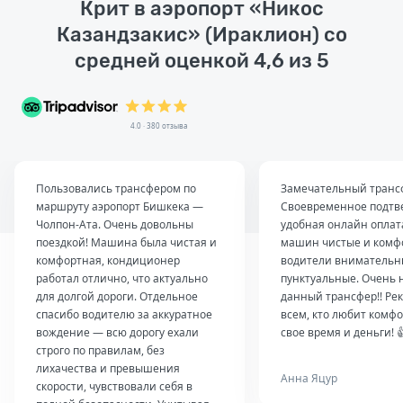
Крит в аэропорт «Никос
Казандзакис» (Ираклион) со
средней оценкой 4,6 из 5
4.0 · 380 отзыва
Пользовались трансфером по
Замечательный транс
маршруту аэропорт Бишкека —
Своевременное подтв
Чолпон-Ата. Очень довольны
удобная онлайн оплат
поездкой! Машина была чистая и
машин чистые и комф
комфортная, кондиционер
водители внимательн
работал отлично, что актуально
пунктуальные. Очень 
для долгой дороги. Отдельное
данный трансфер!! Ре
спасибо водителю за аккуратное
всем, кто любит комфо
вождение — всю дорогу ехали
свое время и деньги! 
строго по правилам, без
лихачества и превышения
Анна Яцур
скорости, чувствовали себя в