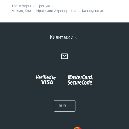
Трансферы
Греция
Малия, Крит
–
Ираклион Аэропорт Никос Казандзакис
Кивитакси
RUB