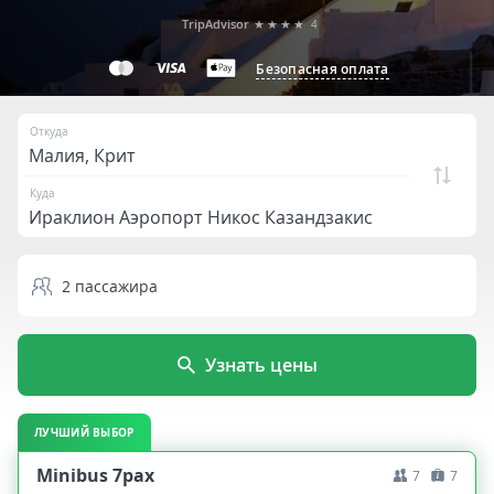
TripAdvisor
★★★★
4
Безопасная оплата
Откуда
Куда
2
пассажира
Узнать цены
ЛУЧШИЙ ВЫБОР
Minibus 7pax
7
7