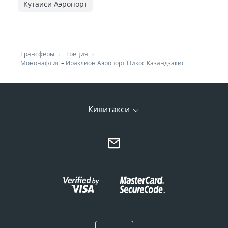
Кутаиси Аэропорт
Трансферы
Греция
Мононафтис
–
Ираклион Аэропорт Никос Казандзакис
Кивитакси