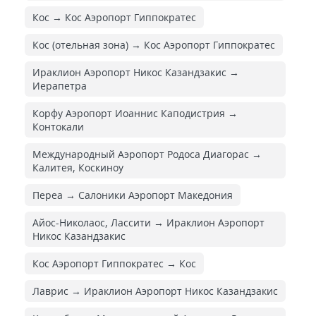
Кос → Кос Аэропорт Гиппократес
Кос (отельная зона) → Кос Аэропорт Гиппократес
Ираклион Аэропорт Никос Казандзакис →
Иерапетра
Корфу Аэропорт Иоаннис Каподистрия →
Контокали
Международный Аэропорт Родоса Диагорас →
Калитея, Коскиноу
Переа → Салоники Аэропорт Македония
Айос-Николаос, Лассити → Ираклион Аэропорт
Никос Казандзакис
Кос Аэропорт Гиппократес → Кос
Лаврис → Ираклион Аэропорт Никос Казандзакис