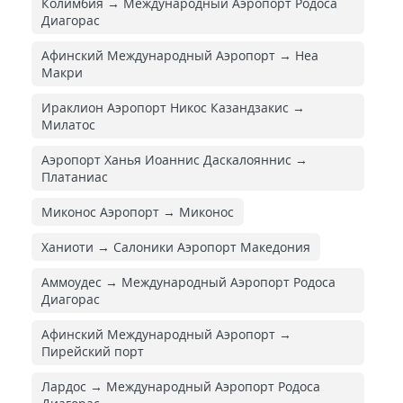
Колимбия → Международный Аэропорт Родоса
Диагорас
Афинский Международный Аэропорт → Неа
Макри
Ираклион Аэропорт Никос Казандзакис →
Милатос
Аэропорт Ханья Иоаннис Даскалояннис →
Платаниас
Миконос Аэропорт → Миконос
Ханиоти → Салоники Аэропорт Македония
Аммоудес → Международный Аэропорт Родоса
Диагорас
Афинский Международный Аэропорт →
Пирейский порт
Лардос → Международный Аэропорт Родоса