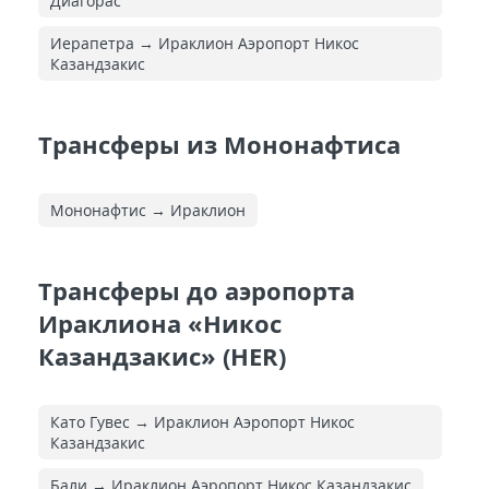
Диагорас
Иерапетра → Ираклион Аэропорт Никос
Казандзакис
Трансферы из Мононафтиса
Мононафтис → Ираклион
Трансферы до аэропорта
Ираклиона «Никос
Казандзакис» (HER)
Като Гувес → Ираклион Аэропорт Никос
Казандзакис
Бали → Ираклион Аэропорт Никос Казандзакис