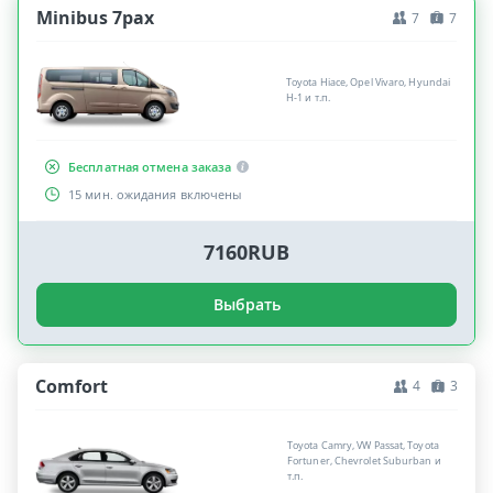
Minibus 7pax
7
7
Toyota Hiace, Opel Vivaro, Hyundai
H-1 и т.п.
Бесплатная отмена заказа
15 мин. ожидания включены
7160RUB
Выбрать
Comfort
4
3
Toyota Camry, VW Passat, Toyota
Fortuner, Chevrolet Suburban и
т.п.