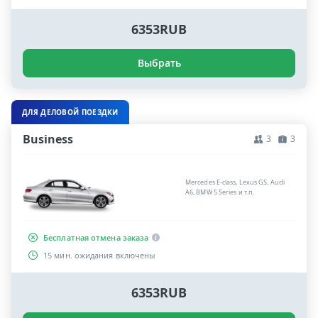
6353RUB
Выбрать
ДЛЯ ДЕЛОВОЙ ПОЕЗДКИ
Business
3
3
Mercedes E-class, Lexus GS, Audi
A6, BMW 5 Series и т.п.
Бесплатная отмена заказа
15 мин. ожидания включены
6353RUB