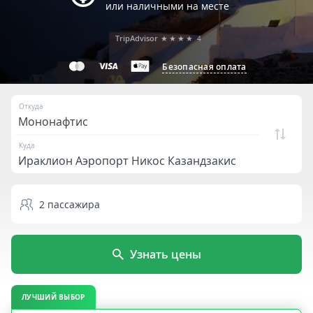
или наличными на месте
TripAdvisor
★★★★
4
Безопасная оплата
Откуда
Куда
2
пассажира
Узнать цены
ЛУЧШИЙ ВЫБОР