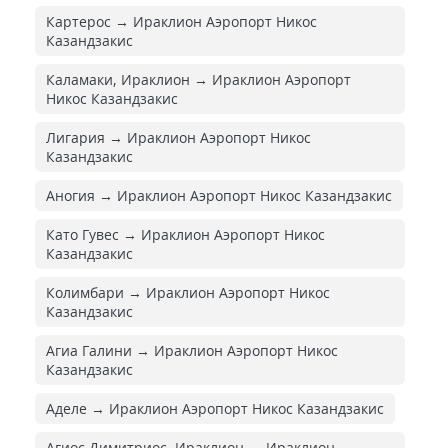
Картерос → Ираклион Аэропорт Никос
Казандзакис
Каламаки, Ираклион → Ираклион Аэропорт
Никос Казандзакис
Лигария → Ираклион Аэропорт Никос
Казандзакис
Аногия → Ираклион Аэропорт Никос Казандзакис
Като Гувес → Ираклион Аэропорт Никос
Казандзакис
Колимбари → Ираклион Аэропорт Никос
Казандзакис
Агиа Галини → Ираклион Аэропорт Никос
Казандзакис
Аделе → Ираклион Аэропорт Никос Казандзакис
Агиос Димитриос, Ираклион → Ираклион