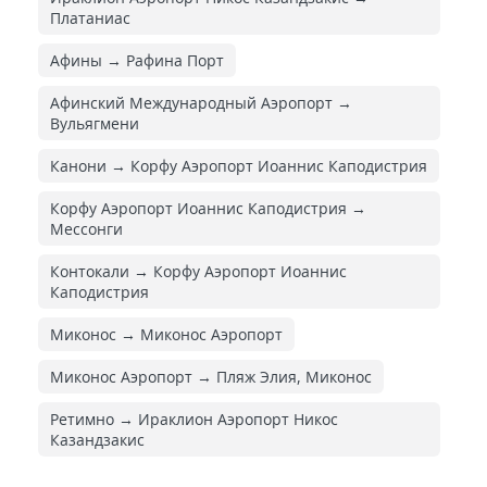
Платаниас
Афины → Рафина Порт
Афинский Международный Аэропорт →
Вульягмени
Канони → Корфу Аэропорт Иоаннис Каподистрия
Корфу Аэропорт Иоаннис Каподистрия →
Мессонги
Контокали → Корфу Аэропорт Иоаннис
Каподистрия
Миконос → Миконос Аэропорт
Миконос Аэропорт → Пляж Элия, Миконос
Ретимно → Ираклион Аэропорт Никос
Казандзакис