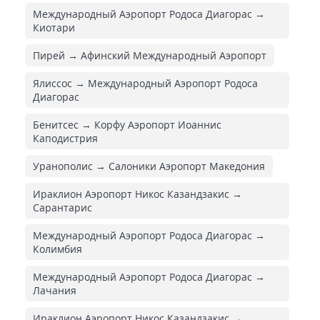
Международный Аэропорт Родоса Диагорас →
Киотари
Пирей → Афинский Международный Аэропорт
Ялиссос → Международный Аэропорт Родоса
Диагорас
Бенитсес → Корфу Аэропорт Иоаннис
Каподистрия
Уранополис → Салоники Аэропорт Македония
Ираклион Аэропорт Никос Казандзакис →
Сарантарис
Международный Аэропорт Родоса Диагорас →
Колимбия
Международный Аэропорт Родоса Диагорас →
Лачания
Ираклион Аэропорт Никос Казандзакис →