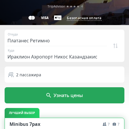
TripAdvisor
★★★★
4
Безопасная оплата
Откуда
Куда
2
пассажира
Узнать цены
ЛУЧШИЙ ВЫБОР
Minibus 7pax
7
7