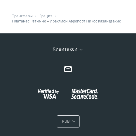
Трансферы
Греция
Платанес Ретимно
–
Ираклион Аэропорт Никос Казандзакис
Кивитакси
RUB