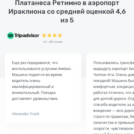
Платанеса Ретимно в аэропорт
Ираклиона со средней оценкой 4,6
из 5
4.0 · 380 отзыва
Еще раз порадовался, что
Пользовались трансф
воспользовался услугами kiwitaxi.
маршруту аэропорт Б
Машина подается во-время,
Чолпон-Ата. Очень до
водитель очень
поездкой! Машина был
квалифицированный и
комфортная, кондици
внимательный. Поездка
работал отлично, что 
доставляет удовольствие.
для долгой дороги. От
спасибо водителю за 
вождение — всю дорог
Alexander Frank
строго по правилам, б
лихачества и превыш
скорости, чувствовали