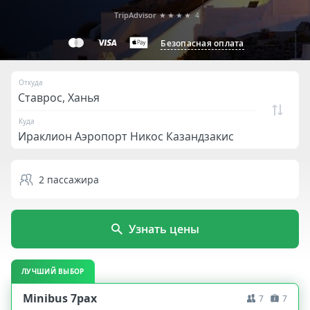
TripAdvisor
★★★★
4
Безопасная оплата
Откуда
Куда
2
пассажира
Узнать цены
ЛУЧШИЙ ВЫБОР
Minibus 7pax
7
7