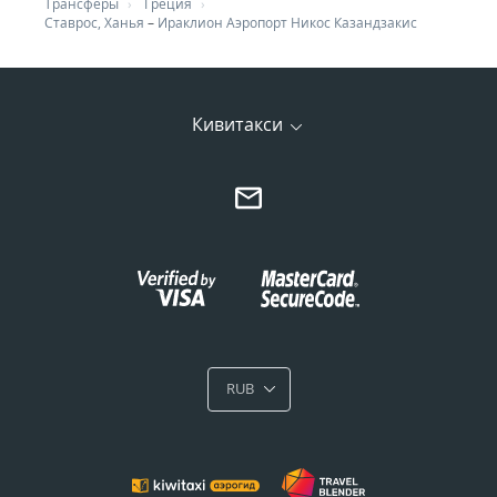
Трансферы
Греция
Ставрос, Ханья
–
Ираклион Аэропорт Никос Казандзакис
Кивитакси
RUB