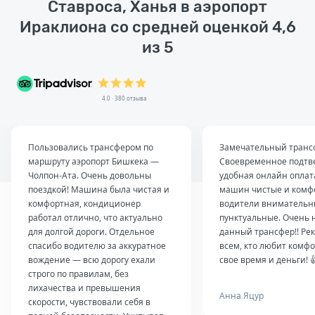
Ставроса, Ханья в аэропорт
Ираклиона со средней оценкой 4,6
из 5
4.0 · 380 отзыва
Пользовались трансфером по
Замечательный транс
маршруту аэропорт Бишкека —
Своевременное подтв
Чолпон-Ата. Очень довольны
удобная онлайн оплат
поездкой! Машина была чистая и
машин чистые и комф
комфортная, кондиционер
водители внимательн
работал отлично, что актуально
пунктуальные. Очень 
для долгой дороги. Отдельное
данный трансфер!! Ре
спасибо водителю за аккуратное
всем, кто любит комфо
вождение — всю дорогу ехали
свое время и деньги! 
строго по правилам, без
лихачества и превышения
Анна Яцур
скорости, чувствовали себя в