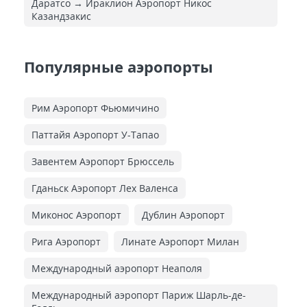
Даратсо → Ираклион Аэропорт Никос
Казандзакис
Популярные аэропорты
Рим Аэропорт Фьюмичино
Паттайя Аэропорт У-Тапао
Завентем Аэропорт Брюссель
Гданьск Аэропорт Лех Валенса
Миконос Аэропорт
Дублин Аэропорт
Рига Аэропорт
Линате Аэропорт Милан
Международный аэропорт Неаполя
Международный аэропорт Париж Шарль-де-