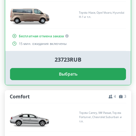
Toyota Hiace, Opel Vivaro, Hyundai
H-1 и т.п.
Бесплатная отмена заказа
15 мин. ожидания включены
23723RUB
Выбрать
Comfort
4
3
Toyota Camry, VW Passat, Toyota
Fortuner, Chevrolet Suburban и
т.п.