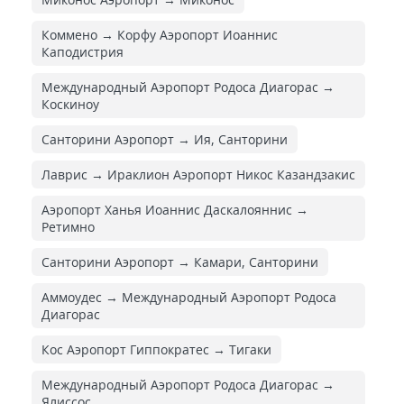
Коммено → Корфу Аэропорт Иоаннис
Каподистрия
Международный Аэропорт Родоса Диагорас →
Коскиноу
Санторини Аэропорт → Ия, Санторини
Лаврис → Ираклион Аэропорт Никос Казандзакис
Аэропорт Ханья Иоаннис Даскалояннис →
Ретимно
Санторини Аэропорт → Камари, Санторини
Аммоудес → Международный Аэропорт Родоса
Диагорас
Кос Аэропорт Гиппократес → Тигаки
Международный Аэропорт Родоса Диагорас →
Ялиссос