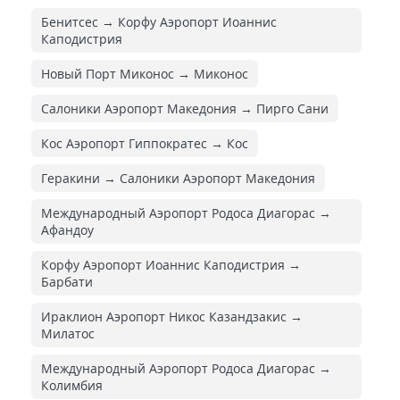
Бенитсес → Корфу Аэропорт Иоаннис
Каподистрия
Новый Порт Миконос → Миконос
Салоники Аэропорт Македония → Пирго Сани
Кос Аэропорт Гиппократес → Кос
Геракини → Салоники Аэропорт Македония
Международный Аэропорт Родоса Диагорас →
Афандоу
Корфу Аэропорт Иоаннис Каподистрия →
Барбати
Ираклион Аэропорт Никос Казандзакис →
Милатос
Международный Аэропорт Родоса Диагорас →
Колимбия