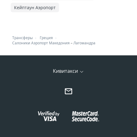
Кейптаун Аэропорт
Трансферы
Греция
Салоники Аэропорт Македония
–
Лагомандра
Кивитакси