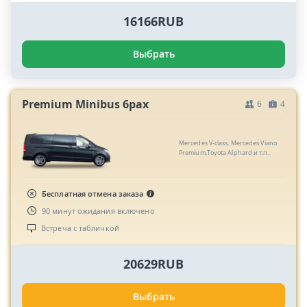
16166RUB
Выбрать
Premium Minibus 6pax
6
4
Mercedes V-class, Mercedes Viano
Premium,Toyota Alphard и т.п.
Бесплатная отмена заказа
90 минут ожидания включено
Встреча с табличкой
20629RUB
Выбрать