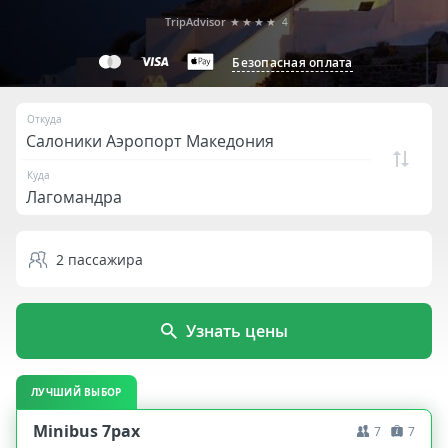
TripAdvisor
★★★★
4
Безопасная оплата
Откуда
Куда
2
пассажира
Узнать цены
ЛУЧШИЙ ВЫБОР
Minibus 7pax
7
7