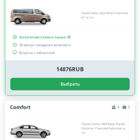
Toyota Hiace, Opel Vivaro, Hyundai
H-1 и т.п.
Бесплатная отмена заказа
90 минут ожидания включено
Встреча с табличкой
14876RUB
Выбрать
Comfort
4
3
Toyota Camry, VW Passat, Toyota
Fortuner, Chevrolet Suburban и
т.п.