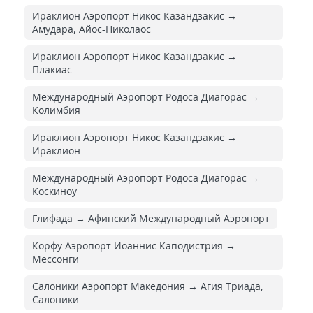
Ираклион Аэропорт Никос Казандзакис →
Амудара, Айос-Николаос
Ираклион Аэропорт Никос Казандзакис →
Плакиас
Международный Аэропорт Родоса Диагорас →
Колимбия
Ираклион Аэропорт Никос Казандзакис →
Ираклион
Международный Аэропорт Родоса Диагорас →
Коскиноу
Глифада → Афинский Международный Аэропорт
Корфу Аэропорт Иоаннис Каподистрия →
Мессонги
Салоники Аэропорт Македония → Агия Триада,
Салоники