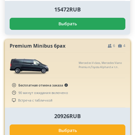
15472RUB
Выбрать
Premium Minibus 6pax
6
4
Mercedes V-class, Mercedes Viano
Premium,Toyota Alphard и т.п.
Бесплатная отмена заказа
90 минут ожидания включено
Встреча с табличкой
20926RUB
Выбрать