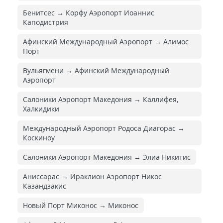
Бенитсес → Корфу Аэропорт Иоаннис
Каподистрия
Афинский Международный Аэропорт → Алимос
Порт
Вульягмени → Афинский Международный
Аэропорт
Салоники Аэропорт Македония → Каллифея,
Халкидики
Международный Аэропорт Родоса Диагорас →
Коскиноу
Салоники Аэропорт Македония → Элиа Никитис
Аниссарас → Ираклион Аэропорт Никос
Казандзакис
Новый Порт Миконос → Миконос