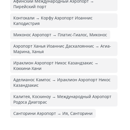
Афинский Международный Аэропорт →
Пирейский порт
Контокали → Корфу Аэропорт Иоаннис
Каподистрия
Миконос Аэропорт → Платис-Гиалос, Миконос
Аэропорт Ханья Иоаннис Даскалояннис → Агиа-
Марина, Ханья
Ираклион Аэропорт Никос Казандзакис →
Коккини-Хани
Аделианос Кампос → Ираклион Аэропорт Никос
Казандзакис
Калитея, Коскиноу → Международный Аэропорт
Родоса Диагорас
Санторини Аэропорт → Ия, Санторини