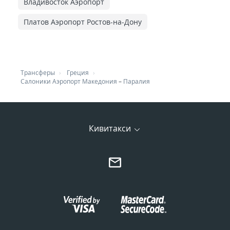
Владивосток Аэропорт
Платов Аэропорт Ростов-на-Дону
Трансферы
Греция
Салоники Аэропорт Македония
–
Паралия
Кивитакси