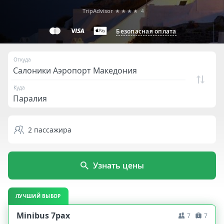
TripAdvisor
★★★★
4
Безопасная оплата
Откуда
Куда
2
пассажира
Узнать цены
ЛУЧШИЙ ВЫБОР
Minibus 7pax
7
7