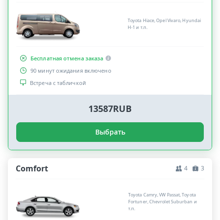
Toyota Hiace, Opel Vivaro, Hyundai
H-1 и т.п.
Бесплатная отмена заказа
90 минут ожидания включено
Встреча с табличкой
13587RUB
Выбрать
Comfort
4
3
Toyota Camry, VW Passat, Toyota
Fortuner, Chevrolet Suburban и
т.п.