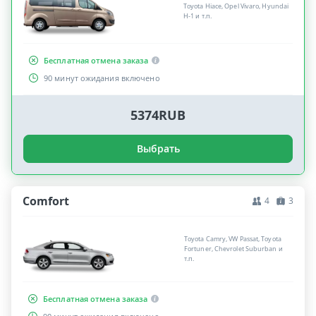
Toyota Hiace, Opel Vivaro, Hyundai
H-1 и т.п.
Бесплатная отмена заказа
90 минут ожидания включено
5374RUB
Выбрать
Comfort
4
3
Toyota Camry, VW Passat, Toyota
Fortuner, Chevrolet Suburban и
т.п.
Бесплатная отмена заказа