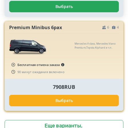
Выбрать
Premium Minibus 6pax
6
4
Mercedes V-class, Mercedes Viano
Premium,Toyota Alphard и т.п.
Бесплатная отмена заказа
90 минут ожидания включено
7908RUB
Выбрать
Еще варианты,