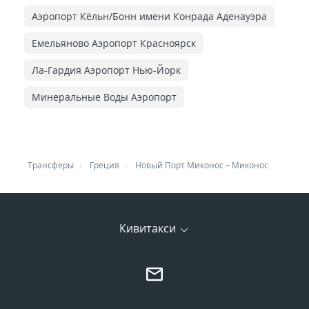
Аэропорт Кёльн/Бонн имени Конрада Аденауэра
Емельяново Аэропорт Красноярск
Ла-Гардия Аэропорт Нью-Йорк
Минеральные Воды Аэропорт
Трансферы
Греция
Новый Порт Миконос
–
Миконос
Кивитакси