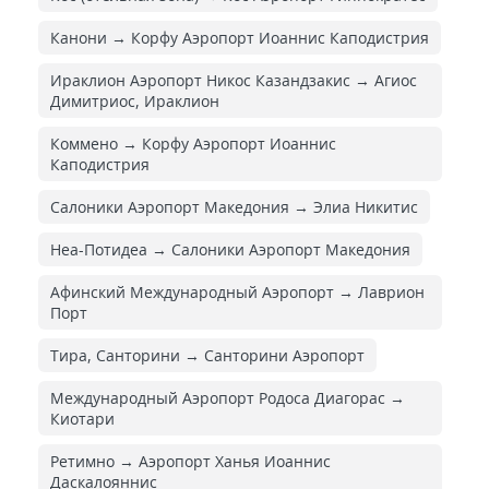
Канони → Корфу Аэропорт Иоаннис Каподистрия
Ираклион Аэропорт Никос Казандзакис → Агиос
Димитриос, Ираклион
Коммено → Корфу Аэропорт Иоаннис
Каподистрия
Салоники Аэропорт Македония → Элиа Никитис
Неа-Потидеа → Салоники Аэропорт Македония
Афинский Международный Аэропорт → Лаврион
Порт
Тира, Санторини → Санторини Аэропорт
Международный Аэропорт Родоса Диагорас →
Киотари
Ретимно → Аэропорт Ханья Иоаннис
Даскалояннис