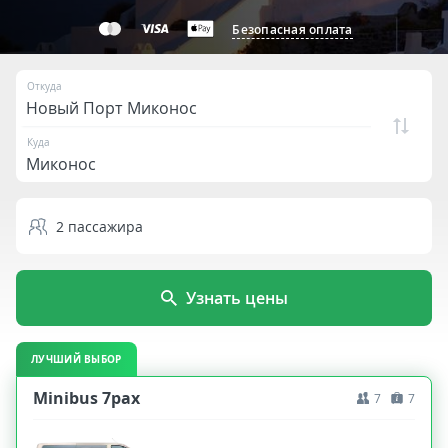
Безопасная оплата
Откуда
Куда
2
пассажира
Узнать цены
ЛУЧШИЙ ВЫБОР
Minibus 7pax
7
7