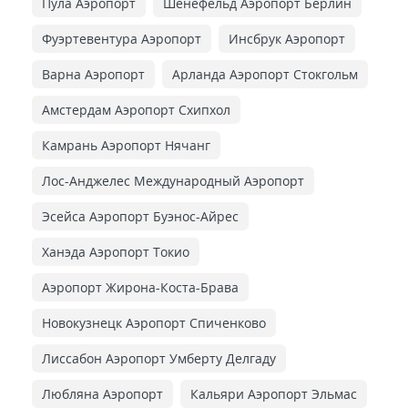
Пула Аэропорт
Шенефельд Аэропорт Берлин
Фуэртевентура Аэропорт
Инсбрук Аэропорт
Варна Аэропорт
Арланда Аэропорт Стокгольм
Амстердам Аэропорт Схипхол
Камрань Аэропорт Нячанг
Лос-Анджелес Международный Аэропорт
Эсейса Аэропорт Буэнос-Айрес
Ханэда Аэропорт Токио
Аэропорт Жирона-Коста-Брава
Новокузнецк Аэропорт Спиченково
Лиссабон Аэропорт Умберту Делгаду
Любляна Аэропорт
Кальяри Аэропорт Эльмас