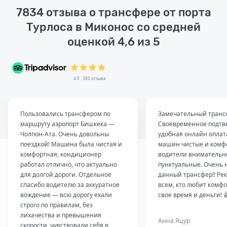
7834 отзыва о трансфере от порта
Турлоса в Миконос со средней
оценкой 4,6 из 5
4.0 · 380 отзыва
Пользовались трансфером по
Замечательный транс
маршруту аэропорт Бишкека —
Своевременное подтв
Чолпон-Ата. Очень довольны
удобная онлайн оплат
поездкой! Машина была чистая и
машин чистые и комф
комфортная, кондиционер
водители внимательн
работал отлично, что актуально
пунктуальные. Очень 
для долгой дороги. Отдельное
данный трансфер!! Ре
спасибо водителю за аккуратное
всем, кто любит комфо
вождение — всю дорогу ехали
свое время и деньги! 
строго по правилам, без
лихачества и превышения
Анна Яцур
скорости, чувствовали себя в