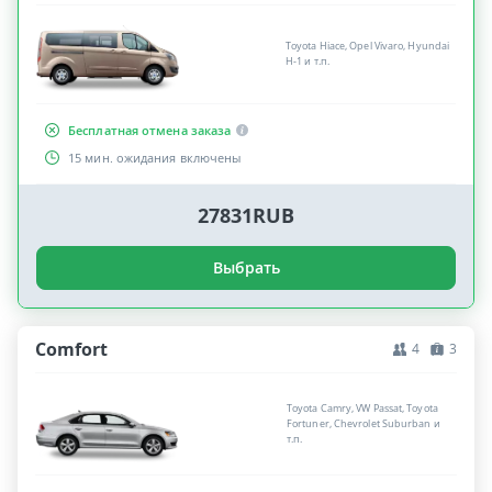
Toyota Hiace, Opel Vivaro, Hyundai
H-1 и т.п.
Бесплатная отмена заказа
15 мин. ожидания включены
27831RUB
Выбрать
Comfort
4
3
Toyota Camry, VW Passat, Toyota
Fortuner, Chevrolet Suburban и
т.п.