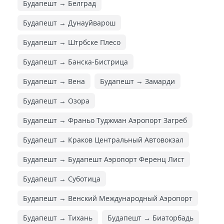
Будапешт → Белград
Будапешт → Дунауйварош
Будапешт → Штрбске Плесо
Будапешт → Банска-Бистрица
Будапешт → Вена
Будапешт → Замарди
Будапешт → Озора
Будапешт → Франьо Туджман Аэропорт Загреб
Будапешт → Краков Центральный Автовокзал
Будапешт → Будапешт Аэропорт Ференц Лист
Будапешт → Суботица
Будапешт → Венский Международный Аэропорт
Будапешт → Тихань
Будапешт → Биаторбадь