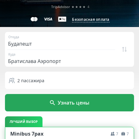
TripAdvisor
★★★★
4
Безопасная оплата
Откуда
Куда
2
пассажира
Узнать цены
ЛУЧШИЙ ВЫБОР
Minibus 7pax
7
7