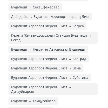
Будапешт → Секешфехервар
Дьёндьёш → Будапешт Аэропорт Ференц Лист
Будапешт Аэропорт Ференц Лист → Загреб
Келети Железнодорожная Cтанция Будапешт →
Сегед
Будапешт → Неплигет Автовокзал Будапешт
Будапешт Аэропорт Ференц Лист → Белград
Будапешт Аэропорт Ференц Лист → Вена
Будапешт Аэропорт Ференц Лист → Суботица
Будапешт Аэропорт Ференц Лист →
Дунауйварош
Будапешт → Хайдусобосло