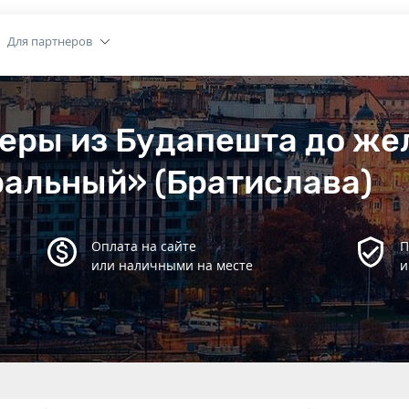
Для партнеров
феры из Будапешта до ж
альный» (Братислава)
Оплата на сайте
П
или наличными на месте
и