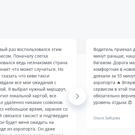
вый раз воспользовался этим
Водитель приехал д
висом. Поначалу слегка
минут раньше, наше
новался ведь незнакомая страна
багажом. Дорога м
знает что может случиться. Но
комфортная в ново
 сказать что киви такси
доехали за 55 мину
авдали все мои ожидания с
аэропорта 🔥 Впер
вой. Я выбрал нужный маршрут,
сервисом в этой по
тил локальной картой, все
Next
обязательно верне
л удаленно никаких созвонов.
уровень отдыха 😍
ез небольшое время, заранее со
й связался таксист и подтвердил
Ольга Зайцева
он будет меня ожидать на
оде из аэропорта. Он даже