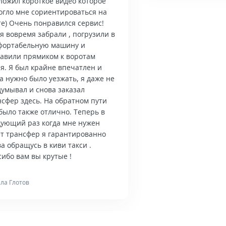
ложил короткое видео которое
огло мне сориентироваться на
те) Очень понравился сервис!
я вовремя забрали , погрузили в
фортабельную машину и
тавили прямиком к воротам
я. Я был крайне впечатлен и
а нужно было уезжать, я даже не
думывал и снова заказал
нсфер здесь. На обратном пути
было также отлично. Теперь в
дующий раз когда мне нужен
ет трансфер я гарантированно
а обращусь в киви такси .
ибо вам вы крутые !
ла Глотов