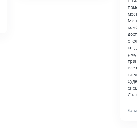
при
пом
мес
Мен
ком
дос
отел
когд
раз
тра
все 
сле
буд
снов
Спас
Дани