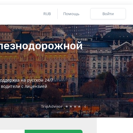
RUB
Помощь
Войти
елезнодорожной
оддержка на русском 24/7
 водители с лицензией
TripAdvisor
★★★★
4