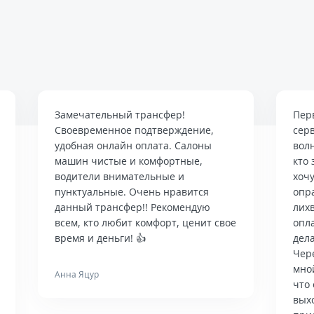
Замечательный трансфер!
Пер
Своевременное подтверждение,
сер
удобная онлайн оплата. Салоны
вол
машин чистые и комфортные,
кто 
водители внимательные и
хочу
пунктуальные. Очень нравится
опр
данный трансфер!! Рекомендую
лих
всем, кто любит комфорт, ценит свое
опла
время и деньги! 👍
дела
Чер
мно
Анна Яцур
что 
вых