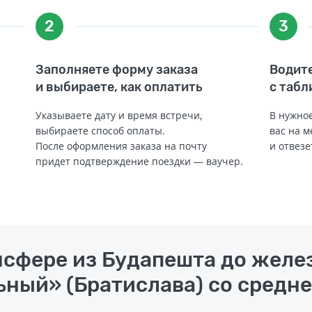
2
3
Заполняете форму заказа
Водите
и выбираете, как оплатить
с табл
Указываете дату и время встречи,
В нужное
выбираете способ оплаты.
вас на м
После оформления заказа на почту
и отвезе
придет подтверждение поездки — ваучер.
ансфере из Будапешта до жел
ный» (Братислава) со средней