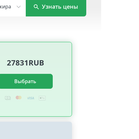
Узнать цены
жира
27831RUB
Выбрать