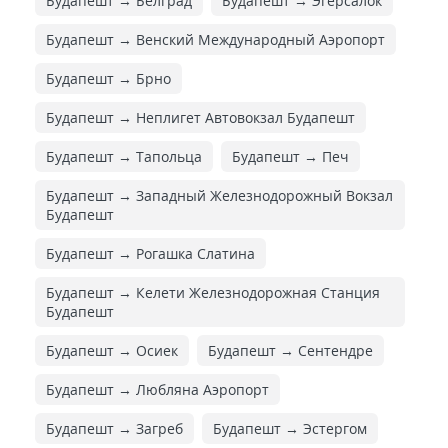
Будапешт → Белград
Будапешт → Эгерсалок
Будапешт → Венский Международный Аэропорт
Будапешт → Брно
Будапешт → Неплигет Автовокзал Будапешт
Будапешт → Тапольца
Будапешт → Печ
Будапешт → Западный Железнодорожный Вокзал
Будапешт
Будапешт → Рогашка Слатина
Будапешт → Келети Железнодорожная Cтанция
Будапешт
Будапешт → Осиек
Будапешт → Сентендре
Будапешт → Любляна Аэропорт
Будапешт → Загреб
Будапешт → Эстергом