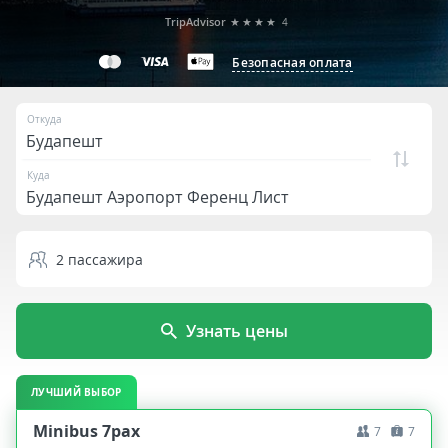
TripAdvisor
★★★★
4
Безопасная оплата
Откуда
Куда
2
пассажира
Узнать цены
ЛУЧШИЙ ВЫБОР
Minibus 7pax
7
7