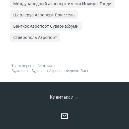
Международный аэропорт имени Индиры Ганди
Шарлеруа Аэропорт Брюссель
Бангкок Аэропорт Суварнабхуми
Ставрополь Аэропорт
Трансферы
Венгрия
Будапешт
–
Будапешт Аэропорт Ференц Лист
Кивитакси