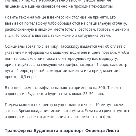
случае. Их тарифы необоснованно высоки, у водителей нет
лицензии, машина своевременно не проходит техосмотры.
Ловить такси на улице в венгерской столице не принято. Его
вызывают по телефону либо обращаются на специальную стоянку,
расположенную в людном месте (отель, ресторан, торговый центр и
т. д.). Попросить вызвать такси можно и сотрудника отеля.
Официалы возят по счетчику. Пассажиру выдается чек об оплате с
указанием информации о машине, водителе и цене поездки. Чтобы
понять, сколько стоит такси по интересующему вас маршруту,
ориентируйтесь на следующие тарифы: посадка – 1 евро, километр
пути – 1 евро, простой в ожидании клиента или при движении в
пробке – 0,3 евро.
В ночное время тарифы повышаются примерно на 30%. Такси в
аэропорт из Будапешта будет стоить около 25–30 евро.
Подача машины к клиенту осуществляется через 10 минут после
заказа. Время ожидания может затянуться. Если вам срочно нужно в
аэропорт и вы не хотите нервничать, оформите трансфер.
Трансфер из Будапешта в аэропорт Ференца Листа