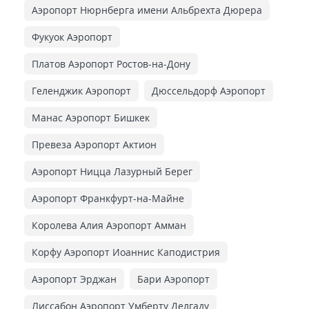
Аэропорт Нюрнберга имени Альбрехта Дюрера
Фукуок Аэропорт
Платов Аэропорт Ростов-на-Дону
Геленджик Аэропорт
Дюссельдорф Аэропорт
Манас Аэропорт Бишкек
Превеза Аэропорт Актион
Аэропорт Ницца Лазурный Берег
Аэропорт Франкфурт-на-Майне
Королева Алия Аэропорт Амман
Корфу Аэропорт Иоаннис Каподистрия
Аэропорт Эрджан
Бари Аэропорт
Лиссабон Аэропорт Умберту Делгаду