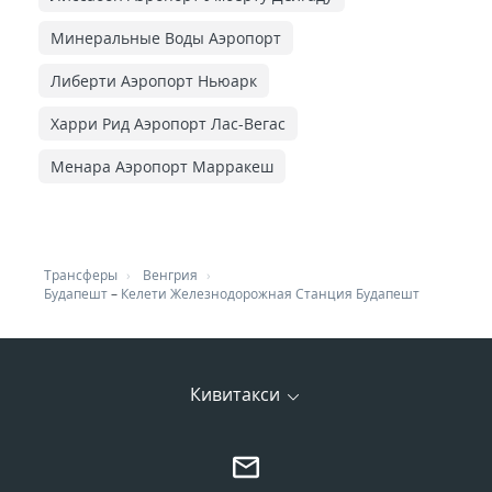
Минеральные Воды Аэропорт
Либерти Аэропорт Ньюарк
Харри Рид Аэропорт Лас-Вегас
Менара Аэропорт Марракеш
Трансферы
Венгрия
Будапешт
–
Келети Железнодорожная Cтанция Будапешт
Кивитакси