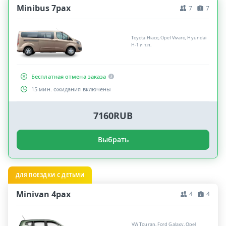
Minibus 7pax
7
7
Toyota Hiace, Opel Vivaro, Hyundai
H-1 и т.п.
Бесплатная отмена заказа
15 мин. ожидания включены
7160RUB
Выбрать
ДЛЯ ПОЕЗДКИ С ДЕТЬМИ
Minivan 4pax
4
4
VW Touran, Ford Galaxy, Opel