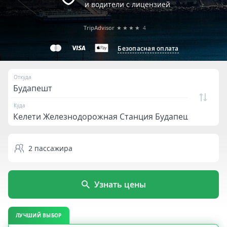
и водители с лицензией
TripAdvisor
★★★★
4
Безопасная оплата
Откуда
Куда
2
пассажира
Узнать цены
ЛУЧШИЙ ВЫБОР