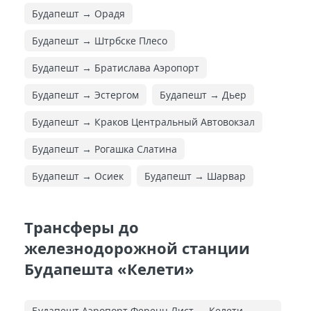
Будапешт → Орадя
Будапешт → Штрбске Плесо
Будапешт → Братислава Аэропорт
Будапешт → Эстергом
Будапешт → Дьер
Будапешт → Краков Центральный Автовокзал
Будапешт → Рогашка Слатина
Будапешт → Осиек
Будапешт → Шарвар
Трансферы до
железнодорожной станции
Будапешта «Келети»
Будапешт Аэропорт Ференц Лист → Келети