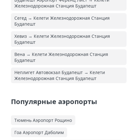
Железнодорожная Cтанция Будапешт
Сегед → Келети Железнодорожная Cтанция
Будапешт
Хевиз → Келети Железнодорожная Cтанция
Будапешт
Вена → Келети Железнодорожная Cтанция
Будапешт
Неплигет Автовокзал Будапешт → Келети
Железнодорожная Cтанция Будапешт
Популярные аэропорты
Тюмень Аэропорт Рощино
Гоа Аэропорт Даболим