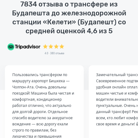
7834 отзыва о трансфере из
Будапешта до железнодорожной
станции «Келети» (Будапешт) со
средней оценкой 4,6 из 5
4.0 · 380 отзыва
Пользовались трансфером по
Замечательный транс
маршруту аэропорт Бишкека —
Своевременное подтв
Чолпон-Ата. Очень довольны
удобная онлайн оплат
поездкой! Машина была чистая и
машин чистые и комф
комфортная, кондиционер
водители внимательн
работал отлично, что актуально
пунктуальные. Очень 
для долгой дороги. Отдельное
данный трансфер!! Ре
спасибо водителю за аккуратное
всем, кто любит комфо
вождение — всю дорогу ехали
свое время и деньги! 
строго по правилам, без
лихачества и превышения