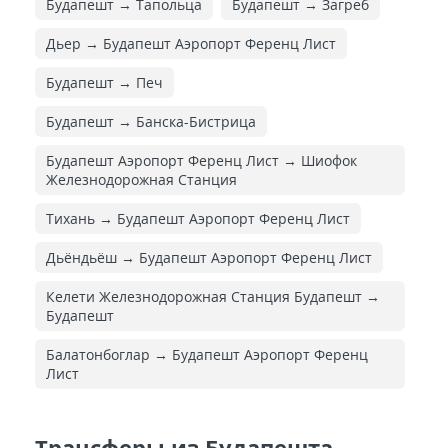
Будапешт → Тапольца
Будапешт → Загреб
Дьер → Будапешт Аэропорт Ференц Лист
Будапешт → Печ
Будапешт → Банска-Бистрица
Будапешт Аэропорт Ференц Лист → Шиофок
Железнодорожная Cтанция
Тихань → Будапешт Аэропорт Ференц Лист
Дьёндьёш → Будапешт Аэропорт Ференц Лист
Келети Железнодорожная Cтанция Будапешт →
Будапешт
Балатонбоглар → Будапешт Аэропорт Ференц
Лист
Трансферы из Будапешта