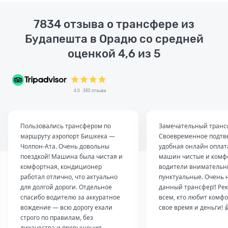
7834 отзыва о трансфере из
Будапешта в Орадю со средней
оценкой 4,6 из 5
4.0 · 380 отзыва
Пользовались трансфером по
Замечательный транс
маршруту аэропорт Бишкека —
Своевременное подтв
Чолпон-Ата. Очень довольны
удобная онлайн оплат
поездкой! Машина была чистая и
машин чистые и комф
комфортная, кондиционер
водители внимательн
работал отлично, что актуально
пунктуальные. Очень 
для долгой дороги. Отдельное
данный трансфер!! Ре
спасибо водителю за аккуратное
всем, кто любит комфо
вождение — всю дорогу ехали
свое время и деньги! 
строго по правилам, без
лихачества и превышения