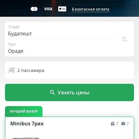
Безопасная оплата
Откуда
Куда
2
пассажира
Узнать цены
ЛУЧШИЙ ВЫБОР
Minibus 7pax
7
7