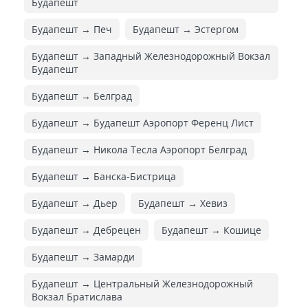
Будапешт
Будапешт → Печ
Будапешт → Эстергом
Будапешт → Западный Железнодорожный Вокзал
Будапешт
Будапешт → Белград
Будапешт → Будапешт Аэропорт Ференц Лист
Будапешт → Никола Тесла Аэропорт Белград
Будапешт → Банска-Бистрица
Будапешт → Дьер
Будапешт → Хевиз
Будапешт → Дебрецен
Будапешт → Кошице
Будапешт → Замарди
Будапешт → Центральный Железнодорожный
Вокзал Братислава