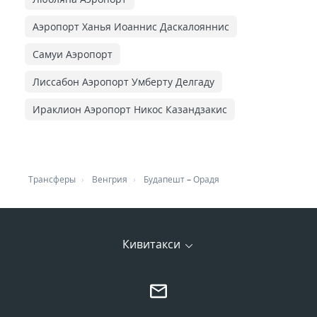
Аэропорт Ханья Иоаннис Даскалояннис
Самуи Аэропорт
Лиссабон Аэропорт Умберту Делгаду
Ираклион Аэропорт Никос Казандзакис
Трансферы
Венгрия
Будапешт
–
Орадя
Кивитакси