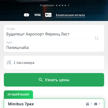
TripAdvisor
★★★★
4
Безопасная оплата
Откуда
Куда
2
пассажира
Узнать цены
ЛУЧШИЙ ВЫБОР
Minibus 7pax
7
7