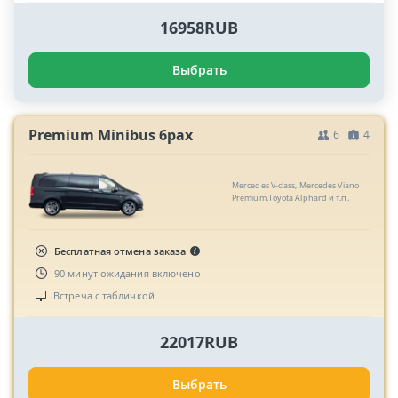
16958RUB
Выбрать
Premium Minibus 6pax
6
4
Mercedes V-class, Mercedes Viano
Premium,Toyota Alphard и т.п.
Бесплатная отмена заказа
90 минут ожидания включено
Встреча с табличкой
22017RUB
Выбрать