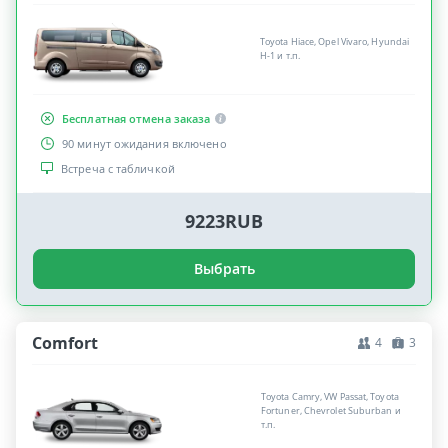
Toyota Hiace, Opel Vivaro, Hyundai
H-1 и т.п.
Бесплатная отмена заказа
90 минут ожидания включено
Встреча с табличкой
9223RUB
Выбрать
Comfort
4
3
Toyota Camry, VW Passat, Toyota
Fortuner, Chevrolet Suburban и
т.п.