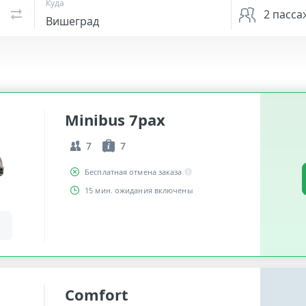
Куда
2
пасса
Minibus 7pax
7
7
Бесплатная отмена заказа
15 мин. ожидания включены
Comfort