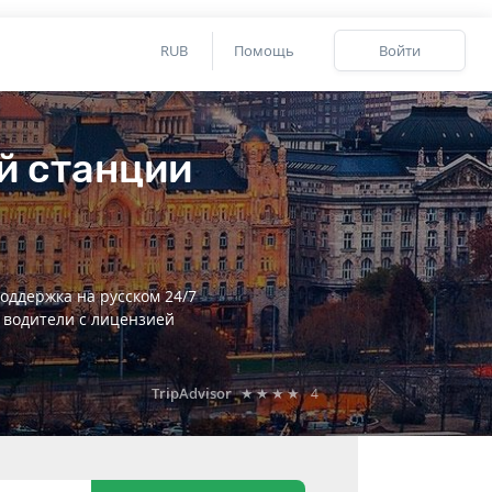
RUB
Помощь
Войти
й станции
оддержка на русском 24/7
 водители с лицензией
TripAdvisor
★★★★
4