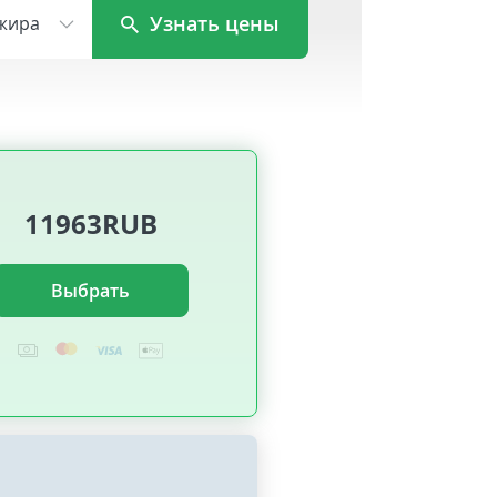
Узнать цены
жира
11963RUB
Выбрать