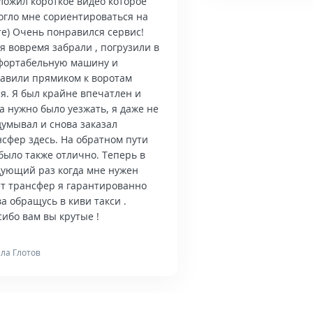
ложил короткое видео которое
огло мне сориентироваться на
те) Очень понравился сервис!
я вовремя забрали , погрузили в
фортабельную машину и
тавили прямиком к воротам
я. Я был крайне впечатлен и
а нужно было уезжать, я даже не
думывал и снова заказал
нсфер здесь. На обратном пути
было также отлично. Теперь в
дующий раз когда мне нужен
ет трансфер я гарантированно
а обращусь в киви такси .
ибо вам вы крутые !
ла Глотов