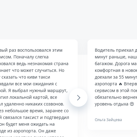
вый раз воспользовался этим
Водитель приехал д
висом. Поначалу слегка
минут раньше, наше
новался ведь незнакомая страна
багажом. Дорога м
знает что может случиться. Но
комфортная в ново
 сказать что киви такси
доехали за 55 мину
авдали все мои ожидания с
аэропорта 🔥 Впер
вой. Я выбрал нужный маршрут,
сервисом в этой по
тил локальной картой, все
Next
обязательно верне
л удаленно никаких созвонов.
уровень отдыха 😍
ез небольшое время, заранее со
й связался таксист и подтвердил
Ольга Зайцева
он будет меня ожидать на
оде из аэропорта. Он даже