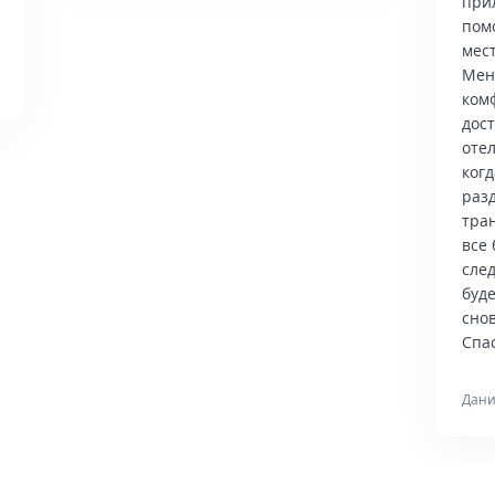
при
пом
мес
Мен
ком
дос
отел
когд
раз
тра
все 
сле
буд
снов
Спас
Дани