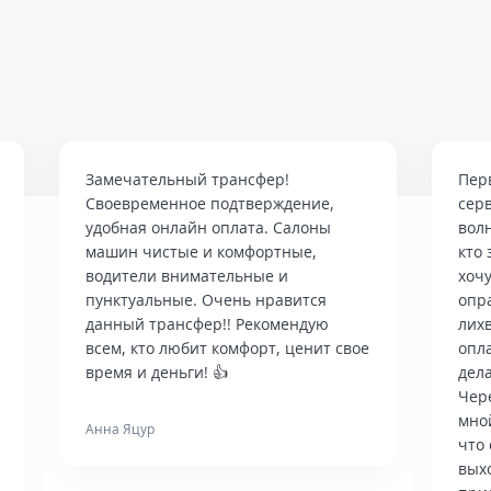
Замечательный трансфер!
Пер
Своевременное подтверждение,
сер
удобная онлайн оплата. Салоны
вол
машин чистые и комфортные,
кто 
водители внимательные и
хочу
пунктуальные. Очень нравится
опр
данный трансфер!! Рекомендую
лих
всем, кто любит комфорт, ценит свое
опла
время и деньги! 👍
дела
Чер
мно
Анна Яцур
что 
вых