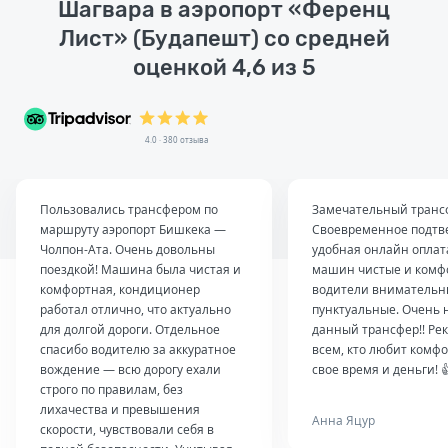
Шагвара в аэропорт «Ференц
Лист» (Будапешт) со средней
оценкой 4,6 из 5
4.0 · 380 отзыва
Пользовались трансфером по
Замечательный транс
маршруту аэропорт Бишкека —
Своевременное подтв
Чолпон-Ата. Очень довольны
удобная онлайн оплат
поездкой! Машина была чистая и
машин чистые и комф
комфортная, кондиционер
водители внимательн
работал отлично, что актуально
пунктуальные. Очень 
для долгой дороги. Отдельное
данный трансфер!! Ре
спасибо водителю за аккуратное
всем, кто любит комфо
вождение — всю дорогу ехали
свое время и деньги! 
строго по правилам, без
лихачества и превышения
Анна Яцур
скорости, чувствовали себя в