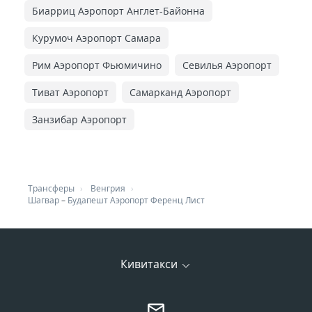
Биарриц Аэропорт Англет-Байонна
Курумоч Аэропорт Самара
Рим Аэропорт Фьюмичино
Севилья Аэропорт
Тиват Аэропорт
Самарканд Аэропорт
Занзибар Аэропорт
Трансферы
Венгрия
Шагвар
–
Будапешт Аэропорт Ференц Лист
Кивитакси