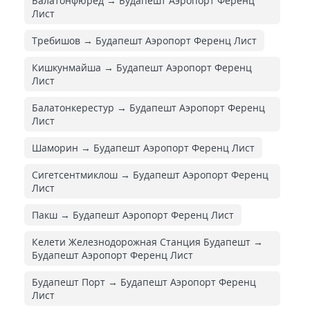
Балатонфюред → Будапешт Аэропорт Ференц
Лист
Требишов → Будапешт Аэропорт Ференц Лист
Кишкунмайша → Будапешт Аэропорт Ференц
Лист
Балатонкерестур → Будапешт Аэропорт Ференц
Лист
Шаморин → Будапешт Аэропорт Ференц Лист
Сигетсентмиклош → Будапешт Аэропорт Ференц
Лист
Пакш → Будапешт Аэропорт Ференц Лист
Келети Железнодорожная Cтанция Будапешт →
Будапешт Аэропорт Ференц Лист
Будапешт Порт → Будапешт Аэропорт Ференц
Лист