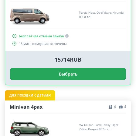
Toyota Hiace, Opel Vivaro, Hyundai
H-1 и т.п.
Бесплатная отмена заказа
15 мин. ожидания включены
15714RUB
Выбрать
ДЛЯ ПОЕЗДКИ С ДЕТЬМИ
Minivan 4pax
4
4
VW Touran, Ford Galaxy, Opel
Zafira, Peugeot 807 и т.п.