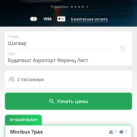
TripAdvisor
★★★★
4
Безопасная оплата
Откуда
Куда
2
пассажира
Узнать цены
ЛУЧШИЙ ВЫБОР
Minibus 7pax
7
7