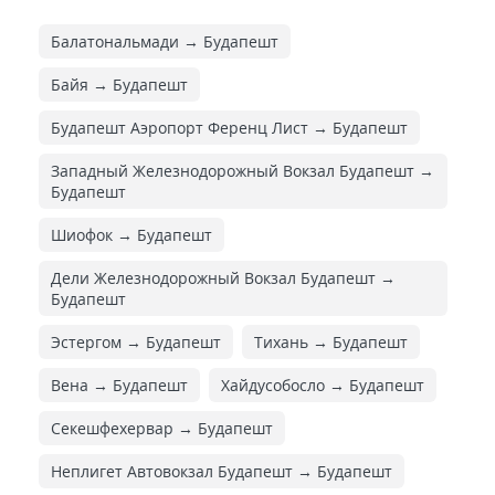
Балатональмади → Будапешт
Байя → Будапешт
Будапешт Аэропорт Ференц Лист → Будапешт
Западный Железнодорожный Вокзал Будапешт →
Будапешт
Шиофок → Будапешт
Дели Железнодорожный Вокзал Будапешт →
Будапешт
Эстергом → Будапешт
Тихань → Будапешт
Вена → Будапешт
Хайдусобосло → Будапешт
Секешфехервар → Будапешт
Неплигет Автовокзал Будапешт → Будапешт