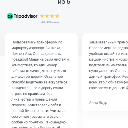
из 5
4.0 · 380 отзыва
Пользовались трансфером по
Замечательный транс
маршруту аэропорт Бишкека —
Своевременное подтв
Чолпон-Ата. Очень довольны
удобная онлайн оплат
поездкой! Машина была чистая и
машин чистые и комф
комфортная, кондиционер
водители внимательн
работал отлично, что актуально
пунктуальные. Очень 
для долгой дороги. Отдельное
данный трансфер!! Ре
спасибо водителю за аккуратное
всем, кто любит комфо
вождение — всю дорогу ехали
свое время и деньги! 
строго по правилам, без
лихачества и превышения
Анна Яцур
скорости, чувствовали себя в
полной безопасности. Учитывая
состояние трассы, это было
особенно приятно. Рекомендую
как надежный и безопасный