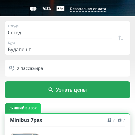
Безопасная оплата
Откуда
Куда
2
пассажира
Узнать цены
ЛУЧШИЙ ВЫБОР
Minibus 7pax
7
7