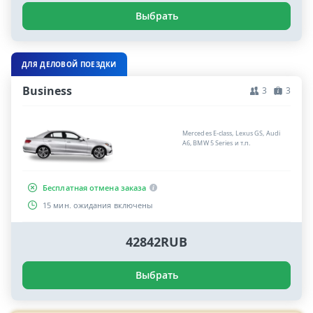
Выбрать
ДЛЯ ДЕЛОВОЙ ПОЕЗДКИ
Business
3
3
Mercedes E-class, Lexus GS, Audi
A6, BMW 5 Series и т.п.
Бесплатная отмена заказа
15 мин. ожидания включены
42842RUB
Выбрать