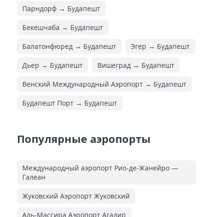
Парндорф → Будапешт
Бекешчаба → Будапешт
Балатонфюред → Будапешт
Эгер → Будапешт
Дьер → Будапешт
Вишеград → Будапешт
Венский Международный Аэропорт → Будапешт
Будапешт Порт → Будапешт
Популярные аэропорты
Международный аэропорт Рио-де-Жанейро —
Галеан
Жуковский Аэропорт Жуковский
Аль-Массира Аэропорт Агадир