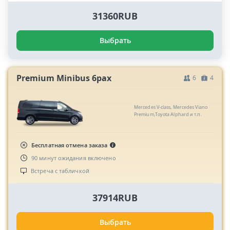
31360RUB
Выбрать
Premium Minibus 6pax
6
4
Mercedes V-class, Mercedes Viano
Premium,Toyota Alphard и т.п.
Бесплатная отмена заказа
90 минут ожидания включено
Встреча с табличкой
37914RUB
Выбрать