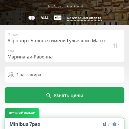
TripAdvisor
★★★★
4
Безопасная оплата
Откуда
Куда
2
пассажира
Узнать цены
ЛУЧШИЙ ВЫБОР
Minibus 7pax
7
7