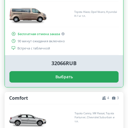
Toyota Hiace, Opel Vivaro, Hyundai
H-1 и т.п.
Бесплатная отмена заказа
90 минут ожидания включено
Встреча с табличкой
32066RUB
Выбрать
Comfort
4
3
Toyota Camry, VW Passat, Toyota
Fortuner, Chevrolet Suburban и
т.п.