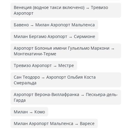
Венеция (водное такси включено) → Тревизо
Аэропорт
Бавено → Милан Аэропорт Мальпенса
Милан Бергамо Аэропорт → Сирмионе
Аэропорт Болонья имени Гульельмо Маркони →
Монтекатини-Терме
Тревизо Аэропорт → Местре
Сан Теодоро → Аэропорт Ольбия Коста
Смеральда
Аэропорт Верона-Виллафранка → Пескьера-дель-
Гарда
Милан → Комо
Милан Аэропорт Мальпенса → Варесе