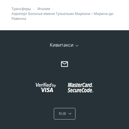
Трансферы
Италия
Аэропорт Болонья имени Гульельмо Маркони
–
Марина-ди-
Равенна
Кивитакси
RUB