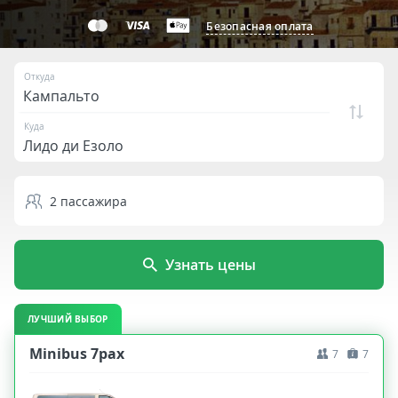
Безопасная оплата
Откуда
Куда
2
пассажира
Узнать цены
ЛУЧШИЙ ВЫБОР
Minibus 7pax
7
7