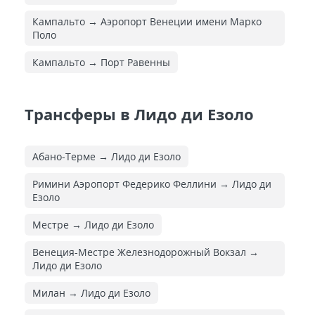
Кампальто → Аэропорт Венеции имени Марко
Поло
Кампальто → Порт Равенны
Трансферы в Лидо ди Езоло
Абано-Терме → Лидо ди Езоло
Римини Аэропорт Федерико Феллини → Лидо ди
Езоло
Местре → Лидо ди Езоло
Венеция-Местре Железнодорожный Вокзал →
Лидо ди Езоло
Милан → Лидо ди Езоло