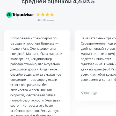
средней оценкой 4,6 из 5
4.0 · 380 отзыва
Пользовались трансфером по
Замечательный транс
маршруту аэропорт Бишкека —
Своевременное подтв
Чолпон-Ата. Очень довольны
удобная онлайн оплат
поездкой! Машина была чистая и
машин чистые и комф
комфортная, кондиционер
водители внимательн
работал отлично, что актуально
пунктуальные. Очень 
для долгой дороги. Отдельное
данный трансфер!! Ре
спасибо водителю за аккуратное
всем, кто любит комфо
вождение — всю дорогу ехали
свое время и деньги! 
строго по правилам, без
лихачества и превышения
Анна Яцур
скорости, чувствовали себя в
полной безопасности. Учитывая
состояние трассы, это было
особенно приятно. Рекомендую
как надежный и безопасный