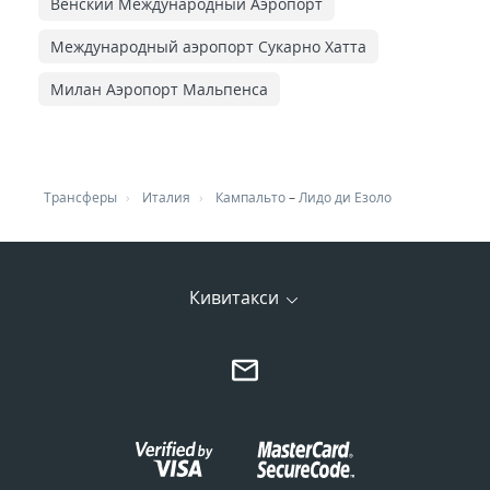
Венский Международный Аэропорт
Международный аэропорт Сукарно Хатта
Милан Аэропорт Мальпенса
Трансферы
Италия
Кампальто
–
Лидо ди Езоло
Кивитакси