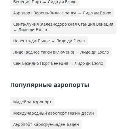
Венеция Порт → Лидо ди Езоло
Аэропорт Верона-Виллафранка → Лидо ди Езоло
Санта-Лучия Железнодорожная Cтанция Венеция
→ Лидо ди Езоло
Новента-ди-Пьяве → Лидо ди Езоло
Лидо (водное такси включено) → Лидо ди Езоло
Сан-Базилио Порт Венеция → Лидо ди Езоло
Популярные аэропорты
Мадейра Аэропорт
Международный аэропорт Пекин Дасин
Аэропорт Карлсруэ/Баден-Баден