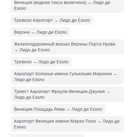
Венеция (водное такси включено) → Лидо ди
Езоло
Тревизо Аэропорт → Лидо ди Езоло
Верона → Лидо ди Езоло
Железнодорожный вокзал Вероны Порта Нуова
→ Лидо ди Езоло
Тревизо → Лидо ди Езоло
Аэропорт Болонья имени Гульельмо Маркони →
Лидо ди Езоло
Триест Аэропорт Фриули-Венеция-Джулия →
Лидо ди Езоло
Венеция Площадь Рима → Лидо ди Езоло
Аэропорт Венеции имени Марко Поло → Лидо ди
Езоло