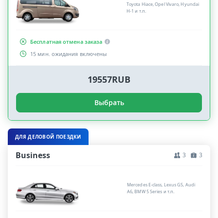
Toyota Hiace, Opel Vivaro, Hyundai
H-1 и т.п.
Бесплатная отмена заказа
15 мин. ожидания включены
19557RUB
Выбрать
ДЛЯ ДЕЛОВОЙ ПОЕЗДКИ
Business
3
3
Mercedes E-class, Lexus GS, Audi
A6, BMW 5 Series и т.п.