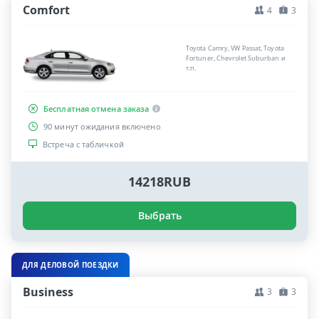
Comfort
4
3
Toyota Camry, VW Passat, Toyota
Fortuner, Chevrolet Suburban и
т.п.
Бесплатная отмена заказа
90 минут ожидания включено
Встреча с табличкой
14218RUB
Выбрать
ДЛЯ ДЕЛОВОЙ ПОЕЗДКИ
Business
3
3