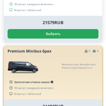
90 минут ожидания включено
Встреча с табличкой
21579RUB
Выбрать
Premium Minibus 6pax
6
4
Mercedes V-class, Mercedes Viano
Premium,Toyota Alphard и т.п.
Бесплатная отмена заказа
90 минут ожидания включено
Встреча с табличкой