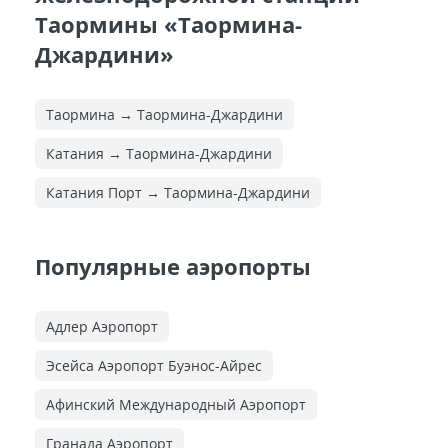
Таормины «Таормина-
Джардини»
Таормина → Таормина-Джардини
Катания → Таормина-Джардини
Катания Порт → Таормина-Джардини
Популярные аэропорты
Адлер Аэропорт
Эсейса Аэропорт Буэнос-Айрес
Афинский Международный Аэропорт
Гранада Аэропорт