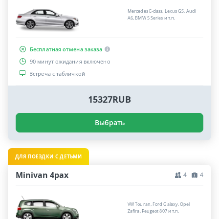
Mercedes E-class, Lexus GS, Audi
A6, BMW 5 Series и т.п.
Бесплатная отмена заказа
90 минут ожидания включено
Встреча с табличкой
15327RUB
Выбрать
ДЛЯ ПОЕЗДКИ С ДЕТЬМИ
Minivan 4pax
4
4
VW Touran, Ford Galaxy, Opel
Zafira, Peugeot 807 и т.п.