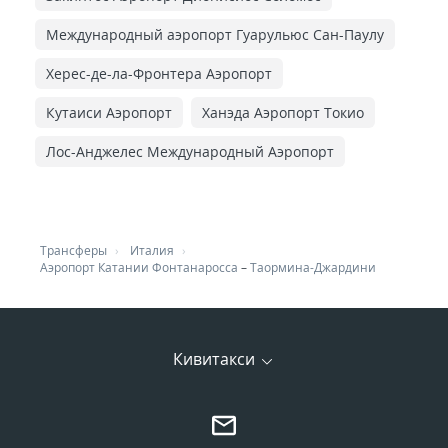
Международный аэропорт Гуарульюс Сан-Паулу
Херес-де-ла-Фронтера Аэропорт
Кутаиси Аэропорт
Ханэда Аэропорт Токио
Лос-Анджелес Международный Аэропорт
Трансферы
Италия
Аэропорт Катании Фонтанаросса
–
Таормина-Джардини
Кивитакси