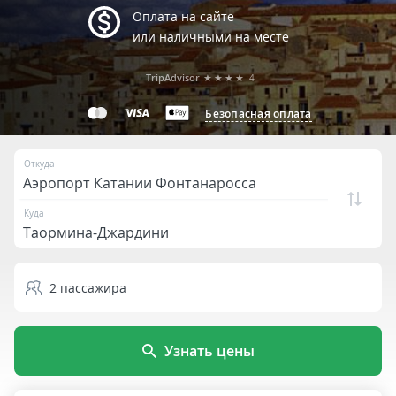
Оплата на сайте
или наличными на месте
TripAdvisor
★★★★
4
Безопасная оплата
Откуда
Куда
2
пассажира
Узнать цены