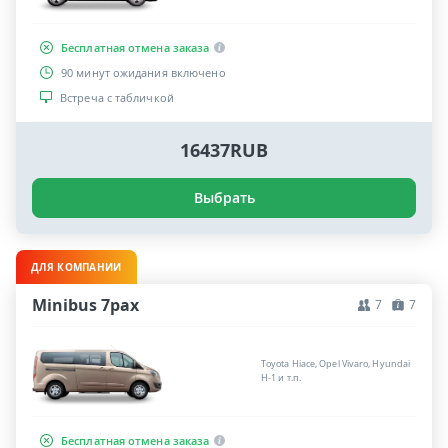
Бесплатная отмена заказа
90 минут ожидания включено
Встреча с табличкой
16437RUB
Выбрать
ДЛЯ КОМПАНИИ
Minibus 7pax
7
7
Toyota Hiace, Opel Vivaro, Hyundai
H-1 и т.п.
Бесплатная отмена заказа