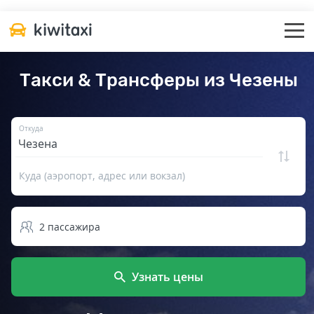
Такси & Трансферы из Чезены
Откуда
Куда (аэропорт, адрес или вокзал)
2
пассажира
Узнать цены