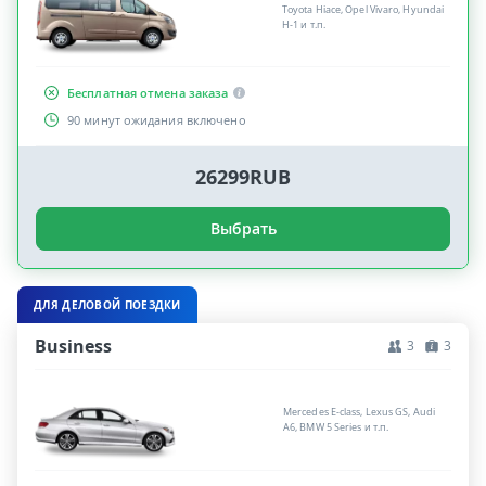
Toyota Hiace, Opel Vivaro, Hyundai
H-1 и т.п.
Бесплатная отмена заказа
90 минут ожидания включено
26299RUB
Выбрать
ДЛЯ ДЕЛОВОЙ ПОЕЗДКИ
Business
3
3
Mercedes E-class, Lexus GS, Audi
A6, BMW 5 Series и т.п.