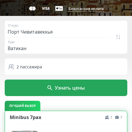
Безопасная оплата
Откуда
Куда
2
пассажира
Узнать цены
ЛУЧШИЙ ВЫБОР
Minibus 7pax
7
7