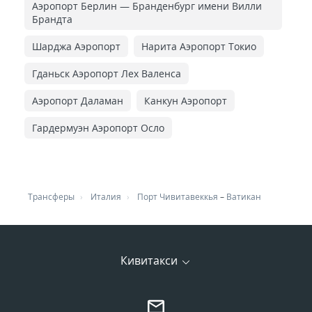
Аэропорт Берлин — Бранденбург имени Вилли
Брандта
Шарджа Аэропорт
Нарита Аэропорт Токио
Гданьск Аэропорт Лех Валенса
Аэропорт Даламан
Канкун Аэропорт
Гардермуэн Аэропорт Осло
Трансферы
Италия
Порт Чивитавеккья
–
Ватикан
Кивитакси