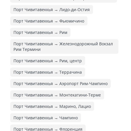
Порт Чивитавеккья → Лидо-ди-Остия
Порт Чивитавеккья → Фьюмичино
Порт Чивитавеккья → Рим
Порт Чивитавеккья → Железнодорожный Вокзал
Рим Термини
Порт Чивитавеккья → Рим, центр
Порт Чивитавеккья → Террачина
Порт Чивитавеккья → Аэропорт Рим-Чампино
Порт Чивитавеккья → Монтекатини-Терме
Порт Чивитавеккья → Марино, Лацио
Порт Чивитавеккья → Чампино
Порт Чивитавеккья → Флоренция