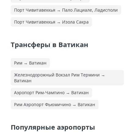
Порт Чивитавеккья → Пало Лациале, Ладисполи
Порт Чивитавеккья → Изола Сакра
Трансферы в Ватикан
Рим → Ватикан
Железнодорожный Вокзал Рим Термини →
Ватикан
Аэропорт Рим-Чампино → Ватикан
Рим Аэропорт Фьюмичино → Ватикан
Популярные аэропорты