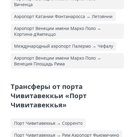
Виченца
Аэропорт Катании Фонтанаросса → Летоянни
Аэропорт Венеции имени Марко Поло →
Кортина-д’Ампеццо
Международный аэропорт Палермо → Чефалу
Аэропорт Венеции имени Марко Поло →
Венеция Площадь Рима
Трансферы от порта
Чивитавеккьи «Порт
Чивитавеккья»
Порт Чивитавеккья → Сорренто
Порт Чивитавеккья → Рим Аэропорт Фьюмичино