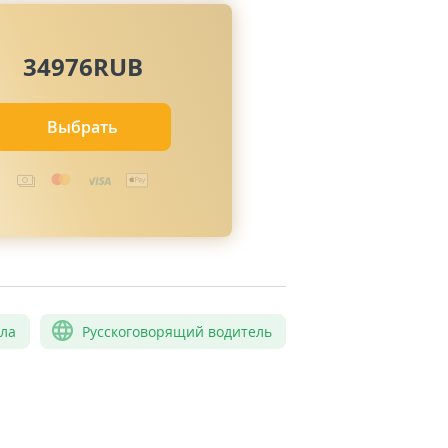
34976RUB
Выбрать
сла
Русскоговорящий водитель