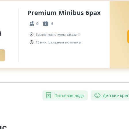
Premium Minibus 6pax
6
4
Бесплатная отмена заказа
15 мин. ожидания включены
Питьевая вода
Детские кре
ис