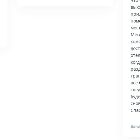
что 
вых
при
пом
мес
Мен
ком
дос
отел
когд
раз
тра
все 
сле
буд
снов
Спас
Дани