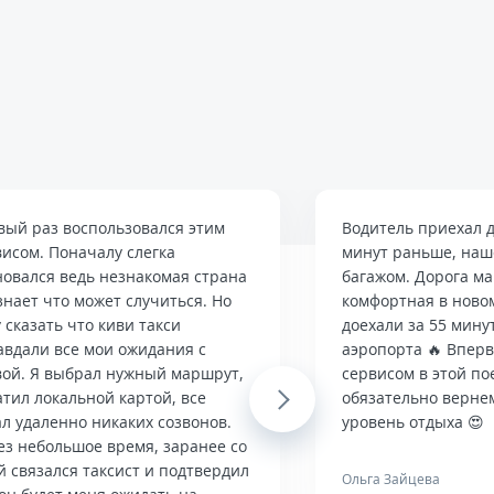
вый раз воспользовался этим
Водитель приехал д
висом. Поначалу слегка
минут раньше, наше
новался ведь незнакомая страна
багажом. Дорога м
знает что может случиться. Но
комфортная в ново
 сказать что киви такси
доехали за 55 мину
авдали все мои ожидания с
аэропорта 🔥 Впер
вой. Я выбрал нужный маршрут,
сервисом в этой по
тил локальной картой, все
Next
обязательно верне
л удаленно никаких созвонов.
уровень отдыха 😍
ез небольшое время, заранее со
й связался таксист и подтвердил
Ольга Зайцева