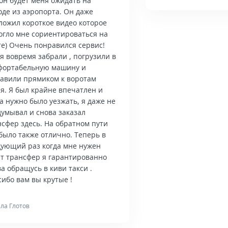
он будет меня ожидать на
оде из аэропорта. Он даже
ложил короткое видео которое
огло мне сориентироваться на
те) Очень понравился сервис!
я вовремя забрали , погрузили в
фортабельную машину и
тавили прямиком к воротам
я. Я был крайне впечатлен и
а нужно было уезжать, я даже не
думывал и снова заказал
нсфер здесь. На обратном пути
было также отлично. Теперь в
дующий раз когда мне нужен
ет трансфер я гарантированно
а обращусь в киви такси .
ибо вам вы крутые !
ла Глотов