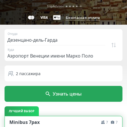
TripAdvisor
★★★★
4
Безопасная оплата
Откуда
Куда
2
пассажира
Узнать цены
ЛУЧШИЙ ВЫБОР
Minibus 7pax
7
7