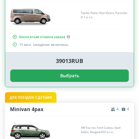
Toyota Hiace, Opel Vivaro, Hyundai
H-1 и т.п.
Бесплатная отмена заказа
15 мин. ожидания включены
39013RUB
Выбрать
ДЛЯ ПОЕЗДКИ С ДЕТЬМИ
Minivan 4pax
4
4
VW Touran, Ford Galaxy, Opel
Zafira, Peugeot 807 и т.п.