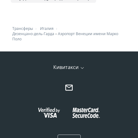
Трансферы
Италия
Дезенцано-дель-Гарда
–
Аэропорт Венеции имени Марко
Поло
Кивитакси