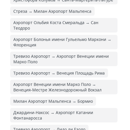
Стреза → Милан Аэропорт Мальпенса
Аэропорт Ольбия Коста Смеральда → Сан
Теодоро
Аэропорт Болонья имени Гульельмо Маркони →
Флоренция
Тревизо Аэропорт → Аэропорт Венеции имени
Марко Поло
Тревизо Аэропорт → Венеция Площадь Рима
Аэропорт Венеции имени Марко Поло →
Венеция-Местре Железнодорожный Вокзал
Милан Аэропорт Мальпенса → Бормио
Джардини-Наксос → Аэропорт Катании
Фонтанаросса
Тревизо Аэропорт → Лидо ди Езоло