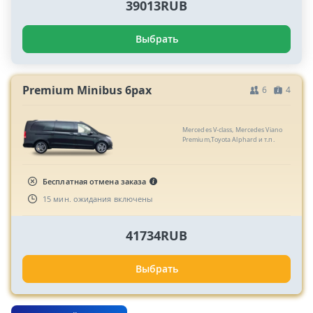
39013RUB
Выбрать
Premium Minibus 6pax
6
4
Mercedes V-class, Mercedes Viano
Premium,Toyota Alphard и т.п.
Бесплатная отмена заказа
15 мин. ожидания включены
41734RUB
Выбрать