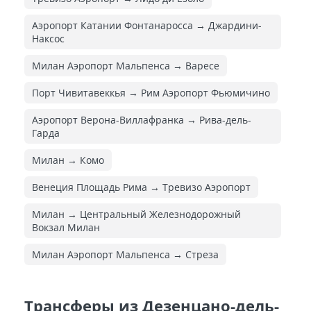
Аэропорт Катании Фонтанаросса → Джардини-
Наксос
Милан Аэропорт Мальпенса → Варесе
Порт Чивитавеккья → Рим Аэропорт Фьюмичино
Аэропорт Верона-Виллафранка → Рива-дель-
Гарда
Милан → Комо
Венеция Площадь Рима → Тревизо Аэропорт
Милан → Центральный Железнодорожный
Вокзал Милан
Милан Аэропорт Мальпенса → Стреза
Трансферы из Дезенцано-дель-