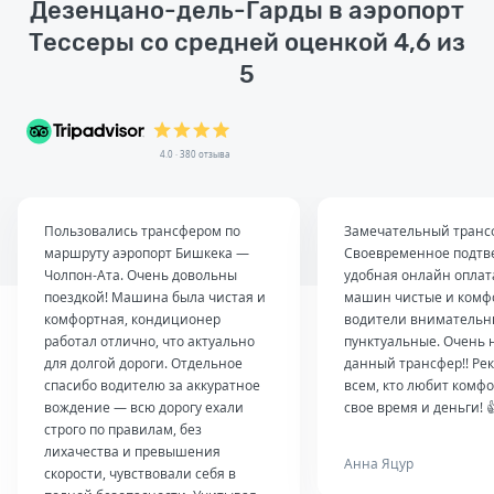
Дезенцано-дель-Гарды в аэропорт
Тессеры со средней оценкой 4,6 из
5
4.0 · 380 отзыва
Пользовались трансфером по
Замечательный транс
маршруту аэропорт Бишкека —
Своевременное подтв
Чолпон-Ата. Очень довольны
удобная онлайн оплат
поездкой! Машина была чистая и
машин чистые и комф
комфортная, кондиционер
водители внимательн
работал отлично, что актуально
пунктуальные. Очень 
для долгой дороги. Отдельное
данный трансфер!! Ре
спасибо водителю за аккуратное
всем, кто любит комфо
вождение — всю дорогу ехали
свое время и деньги! 
строго по правилам, без
лихачества и превышения
Анна Яцур
скорости, чувствовали себя в