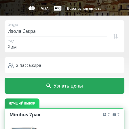
Безопасная оплата
Откуда
Куда
2
пассажира
Узнать цены
ЛУЧШИЙ ВЫБОР
Minibus 7pax
7
7