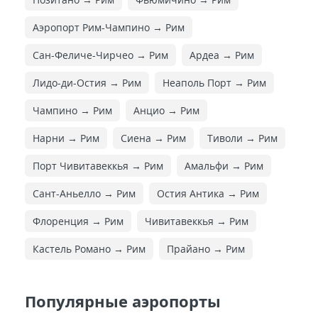
Аэропорт Рим-Чампино → Рим
Сан-Феличе-Чирчео → Рим
Ардеа → Рим
Лидо-ди-Остия → Рим
Неаполь Порт → Рим
Чампино → Рим
Анцио → Рим
Нарни → Рим
Сиена → Рим
Тиволи → Рим
Порт Чивитавеккья → Рим
Амальфи → Рим
Сант-Аньелло → Рим
Остия Антика → Рим
Флоренция → Рим
Чивитавеккья → Рим
Кастель Романо → Рим
Прайано → Рим
Популярные аэропорты