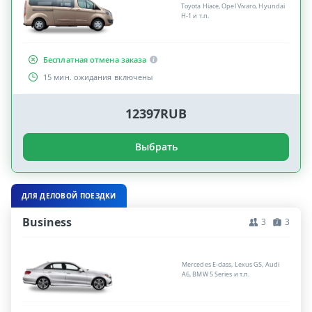
Toyota Hiace, Opel Vivaro, Hyundai
H-1 и т.п.
Бесплатная отмена заказа
15 мин. ожидания включены
12397RUB
Выбрать
ДЛЯ ДЕЛОВОЙ ПОЕЗДКИ
Business
3
3
Mercedes E-class, Lexus GS, Audi
A6, BMW 5 Series и т.п.