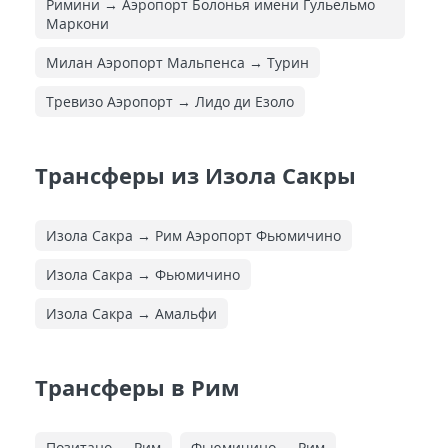
Римини → Аэропорт Болонья имени Гульельмо
Маркони
Милан Аэропорт Мальпенса → Турин
Тревизо Аэропорт → Лидо ди Езоло
Трансферы из Изола Сакры
Изола Сакра → Рим Аэропорт Фьюмичино
Изола Сакра → Фьюмичино
Изола Сакра → Амальфи
Трансферы в Рим
Позитано → Рим
Фьюмичино → Рим