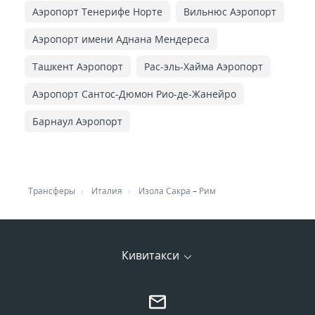
Аэропорт Тенерифе Норте
Вильнюс Аэропорт
Аэропорт имени Аднана Мендереса
Ташкент Аэропорт
Рас-эль-Хайма Аэропорт
Аэропорт Сантос-Дюмон Рио-де-Жанейро
Барнаул Аэропорт
Трансферы
Италия
Изола Сакра
–
Рим
Кивитакси