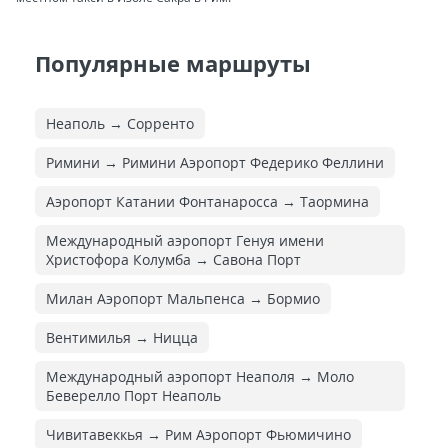
Популярные маршруты
Неаполь → Сорренто
Римини → Римини Аэропорт Федерико Феллини
Аэропорт Катании Фонтанаросса → Таормина
Международный аэропорт Генуя имени
Христофора Колумба → Савона Порт
Милан Аэропорт Мальпенса → Бормио
Вентимилья → Ницца
Международный аэропорт Неаполя → Моло
Беверелло Порт Неаполь
Чивитавеккья → Рим Аэропорт Фьюмичино