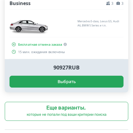
Business
3
3
Mercedes E-class, Lexus GS, Audi
A6, BMW 5 Series и т.п.
Бесплатная отмена заказа
15 мин. ожидания включены
90927RUB
Выбрать
Еще варианты,
которые не попали под ваши критерии поиска