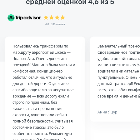
средней оценкой 4,6 из 5
4.0 · 380 отзыва
Пользовались трансфером по
Замечательный транс
маршруту аэропорт Бишкека —
Своевременное подтв
Чолпон-Ата. Очень довольны
удобная онлайн оплат
поездкой! Машина была чистая и
машин чистые и комф
комфортная, кондиционер
водители внимательн
работал отлично, что актуально
пунктуальные. Очень 
для долгой дороги. Отдельное
данный трансфер!! Ре
спасибо водителю за аккуратное
всем, кто любит комфо
вождение — всю дорогу ехали
свое время и деньги! 
строго по правилам, без
лихачества и превышения
Анна Яцур
скорости, чувствовали себя в
полной безопасности. Учитывая
состояние трассы, это было
особенно приятно. Рекомендую
как надежный и безопасный