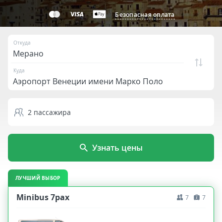
Безопасная оплата
Откуда
Куда
2
пассажира
Узнать цены
ЛУЧШИЙ ВЫБОР
Minibus 7pax
7
7