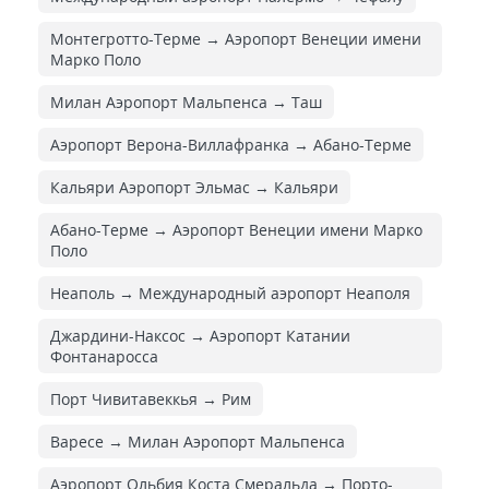
Монтегротто-Терме → Аэропорт Венеции имени
Марко Поло
Милан Аэропорт Мальпенса → Таш
Аэропорт Верона-Виллафранка → Абано-Терме
Кальяри Аэропорт Эльмас → Кальяри
Абано-Терме → Аэропорт Венеции имени Марко
Поло
Неаполь → Международный аэропорт Неаполя
Джардини-Наксос → Аэропорт Катании
Фонтанаросса
Порт Чивитавеккья → Рим
Варесе → Милан Аэропорт Мальпенса
Аэропорт Ольбия Коста Смеральда → Порто-