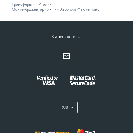
Трансферы
Италия
Монте-Арджентарио
–
Рим Аэропорт Фьюмичино
Кивитакси
RUB