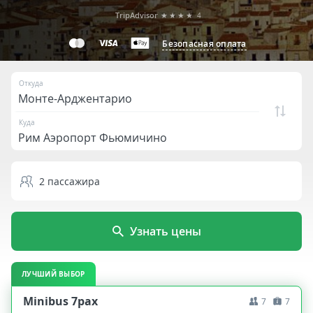
TripAdvisor
★★★★
4
Безопасная оплата
Откуда
Куда
2
пассажира
Узнать цены
ЛУЧШИЙ ВЫБОР
Minibus 7pax
7
7