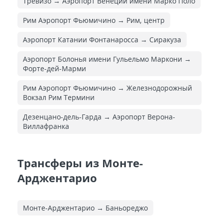
Тревизо → Аэропорт Венеции имени Марко Поло
Рим Аэропорт Фьюмичино → Рим, центр
Аэропорт Катании Фонтанаросса → Сиракуза
Аэропорт Болонья имени Гульельмо Маркони →
Форте-дей-Марми
Рим Аэропорт Фьюмичино → Железнодорожный
Вокзал Рим Термини
Дезенцано-дель-Гарда → Аэропорт Верона-
Виллафранка
Трансферы из Монте-
Арджентарио
Монте-Арджентарио → Баньореджо