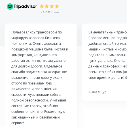
4.0 · 380 отзыва
Пользовались трансфером по
Замечательный транс
маршруту аэропорт Бишкека —
Своевременное подтв
Чолпон-Ата. Очень довольны
удобная онлайн оплат
поездкой! Машина была чистая и
машин чистые и комф
комфортная, кондиционер
водители внимательн
работал отлично, что актуально
пунктуальные. Очень 
для долгой дороги. Отдельное
данный трансфер!! Ре
спасибо водителю за аккуратное
всем, кто любит комфо
вождение — всю дорогу ехали
свое время и деньги! 
строго по правилам, без
лихачества и превышения
Анна Яцур
скорости, чувствовали себя в
полной безопасности. Учитывая
состояние трассы, это было
особенно приятно. Рекомендую
как надежный и безопасный
сервис!