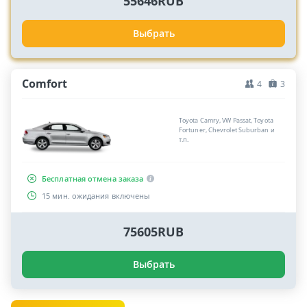
55646RUB
Выбрать
Comfort
4
3
Toyota Camry, VW Passat, Toyota
Fortuner, Chevrolet Suburban и
т.п.
Бесплатная отмена заказа
15 мин. ожидания включены
75605RUB
Выбрать