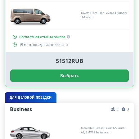
Toyota Hiace, Opel Vivaro, Hyundai
H-1 и т.п.
Бесплатная отмена заказа
15 мин. ожидания включены
51512RUB
Выбрать
ДЛЯ ДЕЛОВОЙ ПОЕЗДКИ
Business
3
3
Mercedes E-class, Lexus GS, Audi
A6, BMW 5 Series и т.п.