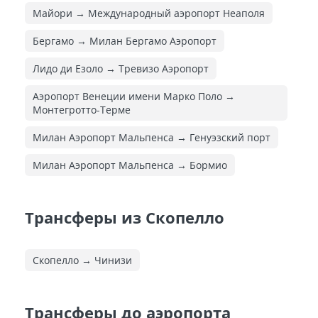
Майори → Международный аэропорт Неаполя
Бергамо → Милан Бергамо Аэропорт
Лидо ди Езоло → Тревизо Аэропорт
Аэропорт Венеции имени Марко Поло →
Монтегротто-Терме
Милан Аэропорт Мальпенса → Генуэзский порт
Милан Аэропорт Мальпенса → Бормио
Трансферы из Скопелло
Скопелло → Чинизи
Трансферы до аэропорта