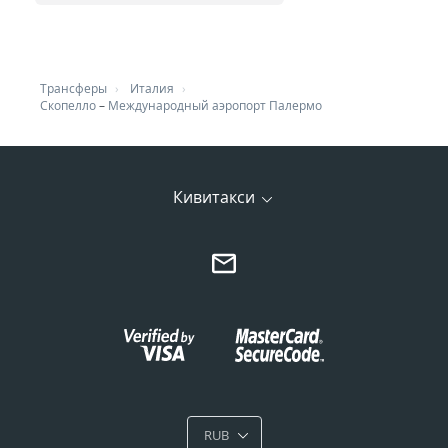
Трансферы
Италия
Скопелло
–
Международный аэропорт Палермо
Кивитакси
RUB