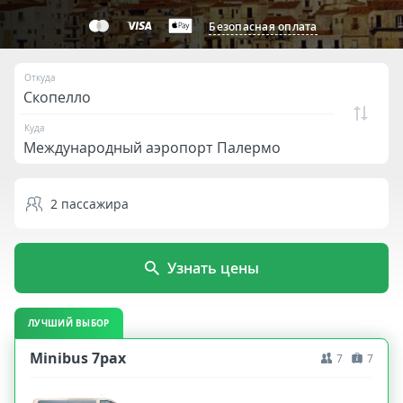
Безопасная оплата
Откуда
Куда
2
пассажира
Узнать цены
ЛУЧШИЙ ВЫБОР
Minibus 7pax
7
7