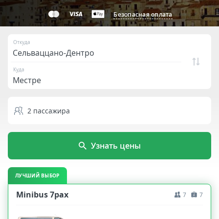
Безопасная оплата
Откуда
Куда
2
пассажира
Узнать цены
ЛУЧШИЙ ВЫБОР
Minibus 7pax
7
7