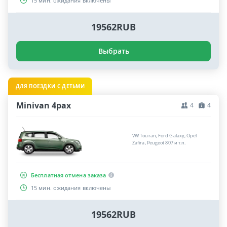
15 мин. ожидания включены
19562RUB
Выбрать
ДЛЯ ПОЕЗДКИ С ДЕТЬМИ
Minivan 4pax
4
4
VW Touran, Ford Galaxy, Opel
Zafira, Peugeot 807 и т.п.
Бесплатная отмена заказа
15 мин. ожидания включены
19562RUB