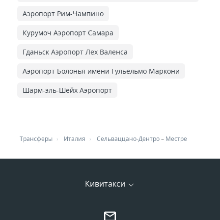
Аэропорт Рим-Чампино
Курумоч Аэропорт Самара
Гданьск Аэропорт Лех Валенса
Аэропорт Болонья имени Гульельмо Маркони
Шарм-эль-Шейх Аэропорт
Трансферы
Италия
Сельваццано-Дентро
–
Местре
Кивитакси