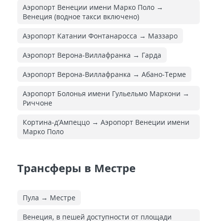
Аэропорт Венеции имени Марко Поло →
Венеция (водное такси включено)
Аэропорт Катании Фонтанаросса → Маззаро
Аэропорт Верона-Виллафранка → Гарда
Аэропорт Верона-Виллафранка → Абано-Терме
Аэропорт Болонья имени Гульельмо Маркони →
Риччоне
Кортина-д’Ампеццо → Аэропорт Венеции имени
Марко Поло
Трансферы в Местре
Пула → Местре
Венеция, в пешей доступности от площади