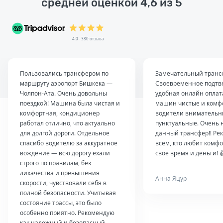
средней оценкой 4,6 из 5
4.0 · 380 отзыва
Пользовались трансфером по
Замечательный транс
маршруту аэропорт Бишкека —
Своевременное подтв
Чолпон-Ата. Очень довольны
удобная онлайн оплат
поездкой! Машина была чистая и
машин чистые и комф
комфортная, кондиционер
водители внимательн
работал отлично, что актуально
пунктуальные. Очень 
для долгой дороги. Отдельное
данный трансфер!! Ре
спасибо водителю за аккуратное
всем, кто любит комфо
вождение — всю дорогу ехали
свое время и деньги! 
строго по правилам, без
лихачества и превышения
Анна Яцур
скорости, чувствовали себя в
полной безопасности. Учитывая
состояние трассы, это было
особенно приятно. Рекомендую
как надежный и безопасный