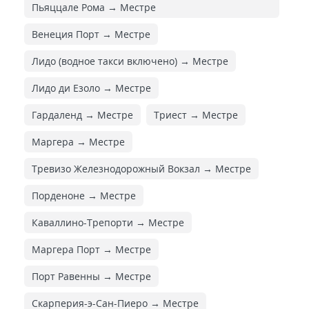
Пьяццале Рома → Местре
Венеция Порт → Местре
Лидо (водное такси включено) → Местре
Лидо ди Езоло → Местре
Гардаленд → Местре
Триест → Местре
Маргера → Местре
Тревизо Железнодорожный Вокзал → Местре
Порденоне → Местре
Каваллино-Трепорти → Местре
Маргера Порт → Местре
Порт Равенны → Местре
Скарперия-э-Сан-Пиеро → Местре