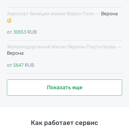
Аэропорт Венеции имени Марко Поло —
Верона
от
30653
RUB
Железнодорожный вокзал Вероны Порта Нуова —
Верона
от
5647
RUB
Показать еще
Как работает сервис