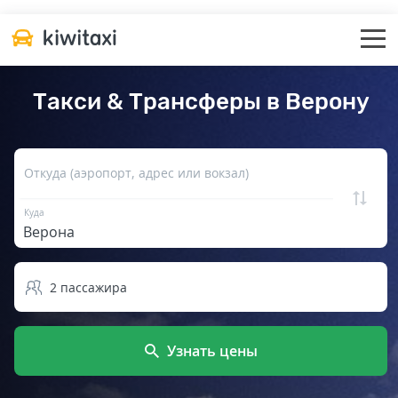
Такси & Трансферы в Верону
Откуда (аэропорт, адрес или вокзал)
Куда
2
пассажира
Узнать цены