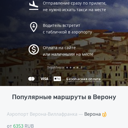
Отправление сразу по прилете,
не нужно искать такси на месте
Водитель встретит
с табличкой в аэропорту
Оплата на сайте
или наличными на месте
TripAdvisor
★★★★
4
Безопасная оплата
Популярные маршруты в Верону
Аэропорт Верона-Виллафранка —
Верона
от
6353
RUB