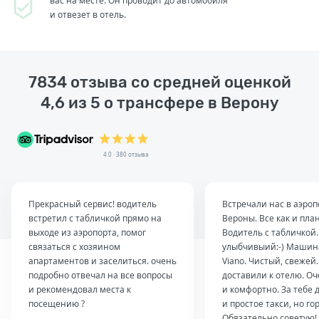
вас на месте. Он проводит до автомобиля
и отвезет в отель.
7834 отзыва со средней оценкой
4,6 из 5 о трансфере в Верону
4.0 · 380 отзыва
Прекрасный сервис! водитель
Встречали нас в аэроп
встретил с табличкой прямо на
Вероны. Все как и пла
выходе из аэропорта, помог
Водитель с табличкой
связаться с хозяином
улыбчивыий:-) Машин
апартаментов и заселиться. очень
Viano. Чистый, свежей
подробно отвечал на все вопросы
доставили к отелю. О
и рекомендовал места к
и комфортно. За тебе 
посещению ?
и простое такси, но го
Обязательно советую!