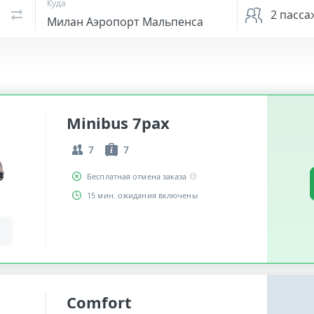
Куда
2
пасса
Minibus 7pax
7
7
Бесплатная отмена заказа
15 мин. ожидания включены
Comfort