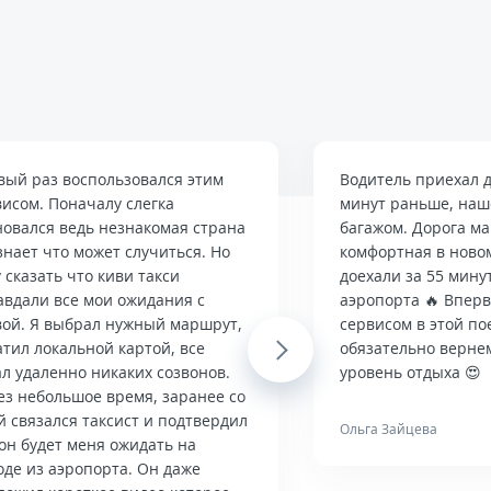
вый раз воспользовался этим
Водитель приехал д
висом. Поначалу слегка
минут раньше, наше
новался ведь незнакомая страна
багажом. Дорога м
знает что может случиться. Но
комфортная в ново
 сказать что киви такси
доехали за 55 мину
авдали все мои ожидания с
аэропорта 🔥 Впер
вой. Я выбрал нужный маршрут,
сервисом в этой по
тил локальной картой, все
Next
обязательно верне
л удаленно никаких созвонов.
уровень отдыха 😍
ез небольшое время, заранее со
й связался таксист и подтвердил
Ольга Зайцева
он будет меня ожидать на
оде из аэропорта. Он даже