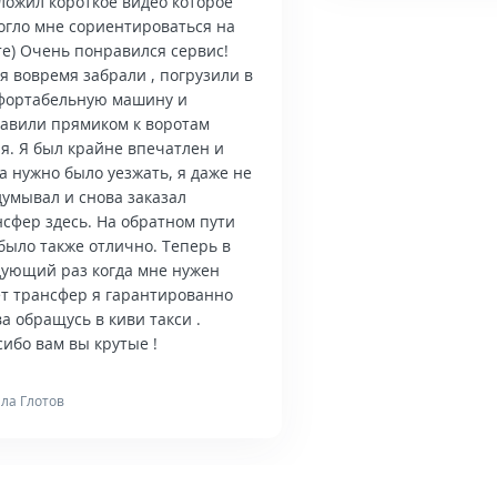
ложил короткое видео которое
огло мне сориентироваться на
те) Очень понравился сервис!
я вовремя забрали , погрузили в
фортабельную машину и
тавили прямиком к воротам
я. Я был крайне впечатлен и
а нужно было уезжать, я даже не
думывал и снова заказал
нсфер здесь. На обратном пути
было также отлично. Теперь в
дующий раз когда мне нужен
ет трансфер я гарантированно
а обращусь в киви такси .
ибо вам вы крутые !
ла Глотов