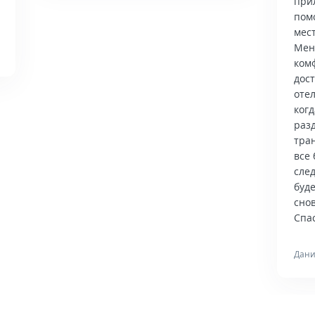
при
пом
мес
Мен
ком
дос
отел
когд
раз
тра
все 
сле
буд
снов
Спас
Дани