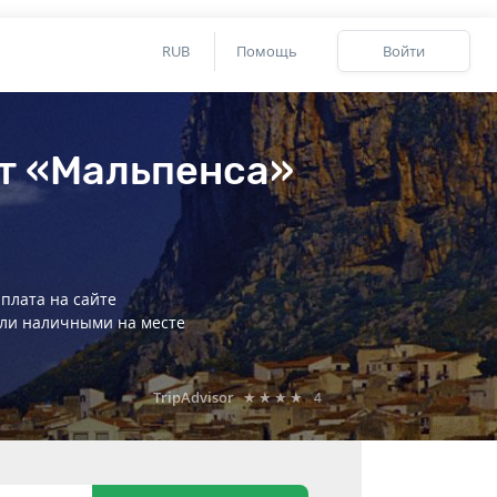
RUB
Помощь
Войти
рт «Мальпенса»
плата на сайте
ли наличными на месте
TripAdvisor
★★★★
4