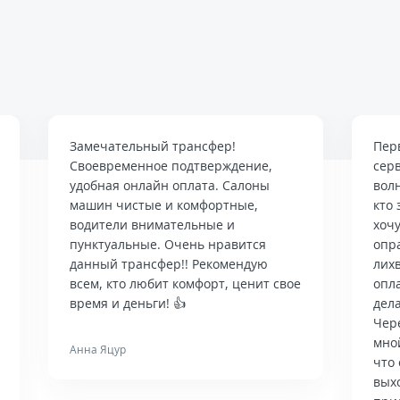
Замечательный трансфер!
Пер
Своевременное подтверждение,
сер
удобная онлайн оплата. Салоны
вол
машин чистые и комфортные,
кто 
водители внимательные и
хочу
пунктуальные. Очень нравится
опр
данный трансфер!! Рекомендую
лих
всем, кто любит комфорт, ценит свое
опла
время и деньги! 👍
дела
Чер
мно
Анна Яцур
что 
вых