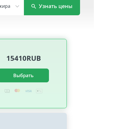
Узнать цены
жира
15410RUB
Выбрать