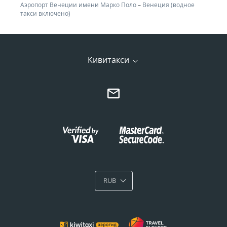
Аэропорт Венеции имени Марко Поло
–
Венеция (водное
такси включено)
Кивитакси
RUB