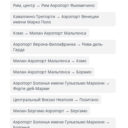
Рим, центр → Рим Аэропорт Фьюмичино
Каваллино-Трепорти → Аэропорт Венеции
имени Марко Поло
Комо → Милан Аэропорт Мальпенса
Аэропорт Верона-Виллафранка → Рива-дель-
Гарда
Милан Аэропорт Мальпенса → Комо
Милан Аэропорт Мальпенса → Бормио
Аэропорт Болонья имени Гульельмо Маркони →
Форте-дей-Марми
Центральный Вокзал Неаполя → Позитано
Милан Бергамо Аэропорт → Бергамо
Аэропорт Болонья имени Гульельмо Маркони →
Болонья