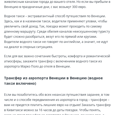
живописным каналам города до вашего отеля. Но если вы прибыли в
Венецию в праздничные дни, с вас возьмут 300 евро.
Водное такси – экстравагантный способ путешествия по Венеции.
Здесь, как и в наземном такси, водители применяют уловки, чтобы
увеличить свой доход. Так, поездка может проходить по самому
длинному маршруту. Среди обилия каналов неискушенному туристу
будет сложно разобраться, везут его по прямой или кругами.
Водители водного такси не говорят по-английски, а значит, не идут
на диалог в спорных ситуациях.
Если для вас важно сочетание быстроты, комфорта и романтической
атмосферы, закажите трансфер с включением водного такси из
аэропорта Марко Поло до отеля в Венеции.
Трансфер из аэропорта Венеции в Венецию (водное
такси включено)
Если вы позаботитесь обо всех нюансах путешествия заранее, в том
числе и о способе передвижения из аэропорта в город – трансфере –
вам не придется платить лишние евро на отдыхе! Заказать трансфер
в Кивитакси можно за 16 часов до даты поездки. Чтобы понять,