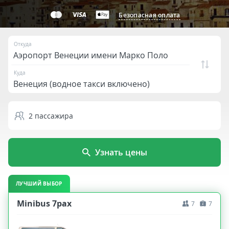
Безопасная оплата
Откуда
Куда
2
пассажира
Узнать цены
ЛУЧШИЙ ВЫБОР
Minibus 7pax
7
7