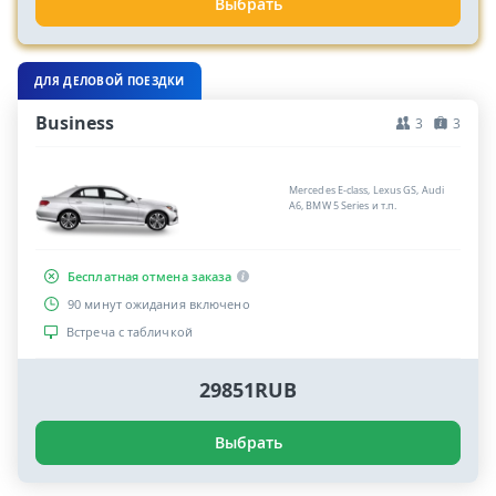
Выбрать
ДЛЯ ДЕЛОВОЙ ПОЕЗДКИ
Business
3
3
Mercedes E-class, Lexus GS, Audi
A6, BMW 5 Series и т.п.
Бесплатная отмена заказа
90 минут ожидания включено
Встреча с табличкой
29851RUB
Выбрать