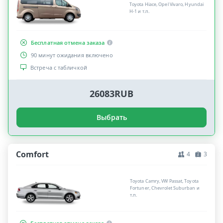
Toyota Hiace, Opel Vivaro, Hyundai
H-1 и т.п.
Бесплатная отмена заказа
90 минут ожидания включено
Встреча с табличкой
26083RUB
Выбрать
Comfort
4
3
Toyota Camry, VW Passat, Toyota
Fortuner, Chevrolet Suburban и
т.п.