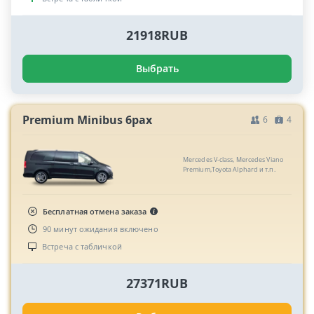
21918RUB
Выбрать
Premium Minibus 6pax
6
4
Mercedes V-class, Mercedes Viano
Premium,Toyota Alphard и т.п.
Бесплатная отмена заказа
90 минут ожидания включено
Встреча с табличкой
27371RUB