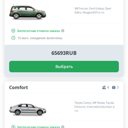
VW Touran, Ford Galaxy, Opel
Zafira, Peugeot 807 и т.п.
Бесплатная отмена заказа
15 мин. ожидания включены
65693RUB
Выбрать
Comfort
4
3
Toyota Camry, VW Passat, Toyota
Fortuner, Chevrolet Suburban и
т.п.
Бесплатная отмена заказа