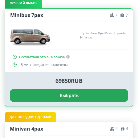
ЛУЧШИЙ ВЫБОР
Minibus 7pax
7
7
Toyota Hiace, Opel Vivaro, Hyundai
H-1 и т.п.
Бесплатная отмена заказа
15 мин. ожидания включены
69850RUB
Выбрать
ДЛЯ ПОЕЗДКИ С ДЕТЬМИ
Minivan 4pax
4
4