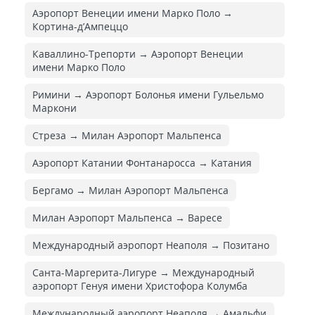
Аэропорт Венеции имени Марко Поло →
Кортина-д’Ампеццо
Каваллино-Трепорти → Аэропорт Венеции
имени Марко Поло
Римини → Аэропорт Болонья имени Гульельмо
Маркони
Стреза → Милан Аэропорт Мальпенса
Аэропорт Катании Фонтанаросса → Катания
Бергамо → Милан Аэропорт Мальпенса
Милан Аэропорт Мальпенса → Варесе
Международный аэропорт Неаполя → Позитано
Санта-Маргерита-Лигуре → Международный
аэропорт Генуя имени Христофора Колумба
Международный аэропорт Неаполя → Амальфи