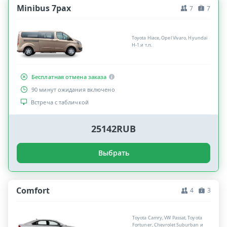
Minibus 7pax
7
7
Toyota Hiace, Opel Vivaro, Hyundai
H-1 и т.п.
Бесплатная отмена заказа
90 минут ожидания включено
Встреча с табличкой
25142RUB
Выбрать
Comfort
4
3
Toyota Camry, VW Passat, Toyota
Fortuner, Chevrolet Suburban и