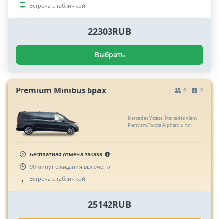
Встреча с табличкой
22303RUB
Выбрать
Premium Minibus 6pax
6
4
Mercedes V-class, Mercedes Viano
Premium,Toyota Alphard и т.п.
Бесплатная отмена заказа
90 минут ожидания включено
Встреча с табличкой
25142RUB