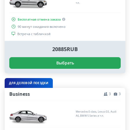
т.п.
Бесплатная отмена заказа
90 минут ожидания включено
Встреча с табличкой
20885RUB
Выбрать
ДЛЯ ДЕЛОВОЙ ПОЕЗДКИ
Business
3
3
Mercedes E-class, Lexus GS, Audi
A6, BMW 5 Series и т.п.