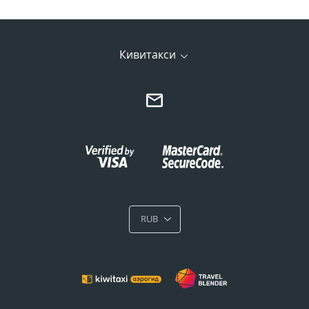
Кивитакси
RUB