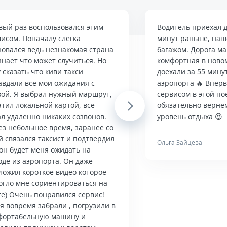
вый раз воспользовался этим
Водитель приехал д
висом. Поначалу слегка
минут раньше, наше
новался ведь незнакомая страна
багажом. Дорога м
знает что может случиться. Но
комфортная в ново
 сказать что киви такси
доехали за 55 мину
авдали все мои ожидания с
аэропорта 🔥 Впер
вой. Я выбрал нужный маршрут,
сервисом в этой по
тил локальной картой, все
Next
обязательно верне
л удаленно никаких созвонов.
уровень отдыха 😍
ез небольшое время, заранее со
й связался таксист и подтвердил
Ольга Зайцева
он будет меня ожидать на
оде из аэропорта. Он даже
ложил короткое видео которое
огло мне сориентироваться на
те) Очень понравился сервис!
я вовремя забрали , погрузили в
фортабельную машину и