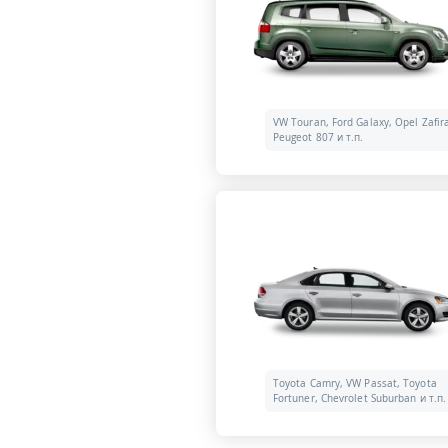
VW Touran, Ford Galaxy, Opel Zafir
Peugeot 807 и т.п.
Toyota Camry, VW Passat, Toyota
Fortuner, Chevrolet Suburban и т.п.