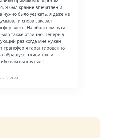
тавили прямиком к воротам
я. Я был крайне впечатлен и
а нужно было уезжать, я даже не
думывал и снова заказал
нсфер здесь. На обратном пути
было также отлично. Теперь в
дующий раз когда мне нужен
ет трансфер я гарантированно
а обращусь в киви такси .
ибо вам вы крутые !
ла Глотов