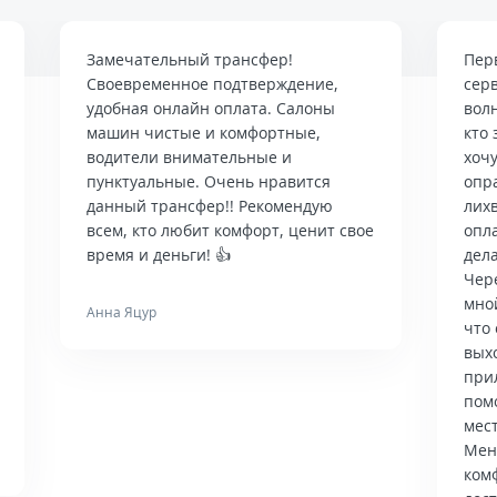
Замечательный трансфер!
Пер
Своевременное подтверждение,
сер
удобная онлайн оплата. Салоны
вол
машин чистые и комфортные,
кто 
водители внимательные и
хочу
пунктуальные. Очень нравится
опр
данный трансфер!! Рекомендую
лих
всем, кто любит комфорт, ценит свое
опла
время и деньги! 👍
дела
Чер
мно
Анна Яцур
что 
вых
при
пом
мес
Мен
ком