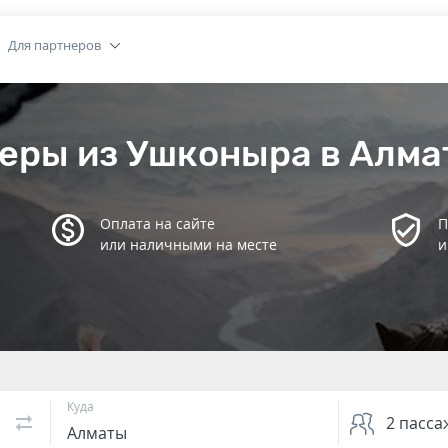
Для партнеров
еры из Ушконыра в Алм
Оплата на сайте
П
или наличными на месте
и
Куда
2
пасса