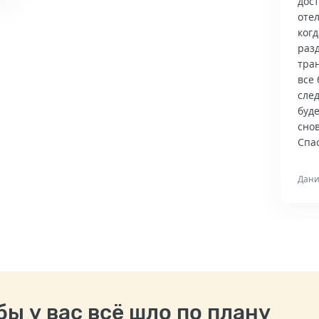
дос
отел
когд
раз
тра
все 
сле
буд
снов
Спас
Дани
ы у вас всё шло по плану