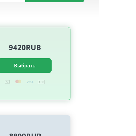
9420RUB
Выбрать
8809RUB