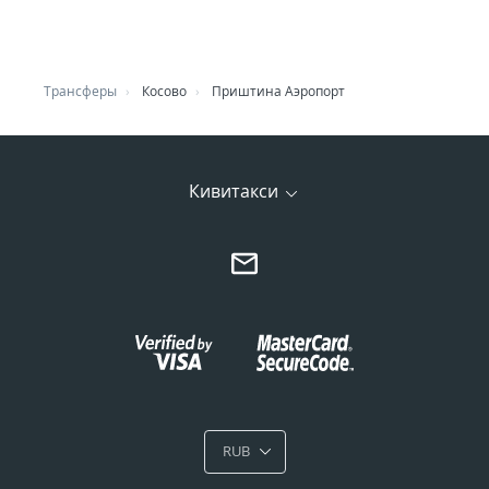
Трансферы
Косово
Приштина Аэропорт
Кивитакси
RUB