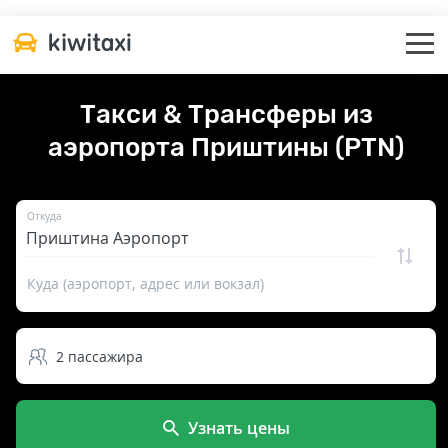
Такси & Трансферы из
аэропорта Приштины (PTN)
Откуда
Куда (аэропорт, адрес или вокзал)
2
пассажира
Узнать цены