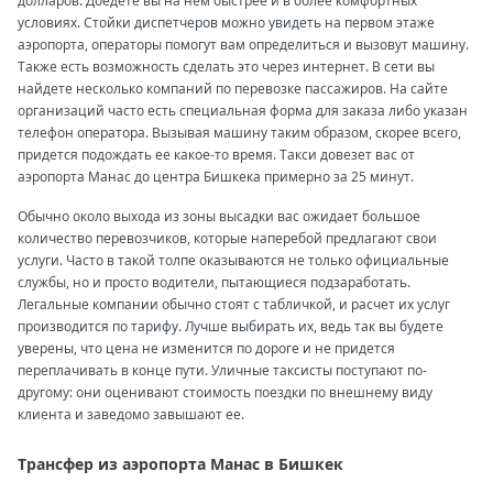
долларов. Доедете вы на нем быстрее и в более комфортных
условиях. Стойки диспетчеров можно увидеть на первом этаже
аэропорта, операторы помогут вам определиться и вызовут машину.
Также есть возможность сделать это через интернет. В сети вы
найдете несколько компаний по перевозке пассажиров. На сайте
организаций часто есть специальная форма для заказа либо указан
телефон оператора. Вызывая машину таким образом, скорее всего,
придется подождать ее какое-то время. Такси довезет вас от
аэропорта Манас до центра Бишкека примерно за 25 минут.
Обычно около выхода из зоны высадки вас ожидает большое
количество перевозчиков, которые наперебой предлагают свои
услуги. Часто в такой толпе оказываются не только официальные
службы, но и просто водители, пытающиеся подзаработать.
Легальные компании обычно стоят с табличкой, и расчет их услуг
производится по тарифу. Лучше выбирать их, ведь так вы будете
уверены, что цена не изменится по дороге и не придется
переплачивать в конце пути. Уличные таксисты поступают по-
другому: они оценивают стоимость поездки по внешнему виду
клиента и заведомо завышают ее.
Трансфер из аэропорта Манас в Бишкек