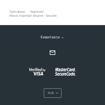
Трансферы
Киргизия
Манас Аэропорт Бишкек
–
Бишкек
Кивитакси
RUB