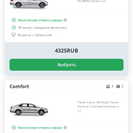
A6, BMW 5 Series и т.п.
Бесплатная отмена заказа
90 минут ожидания включено
Встреча с табличкой
4325RUB
Выбрать
Comfort
4
3
Toyota Camry, VW Passat, Toyota
Fortuner, Chevrolet Suburban и
т.п.
Бесплатная отмена заказа