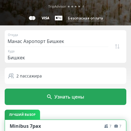
TripAdvisor
★★★★
4
Безопасная оплата
Откуда
Куда
2
пассажира
Узнать цены
ЛУЧШИЙ ВЫБОР
Minibus 7pax
7
7