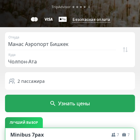
TripAdvisor
★★★★
4
Безопасная оплата
Откуда
Куда
2
пассажира
Узнать цены
ЛУЧШИЙ ВЫБОР
Minibus 7pax
7
7