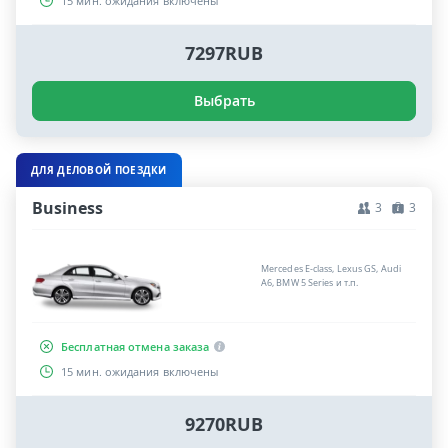
15 мин. ожидания включены
7297RUB
Выбрать
ДЛЯ ДЕЛОВОЙ ПОЕЗДКИ
Business
3
3
Mercedes E-class, Lexus GS, Audi
A6, BMW 5 Series и т.п.
Бесплатная отмена заказа
15 мин. ожидания включены
9270RUB