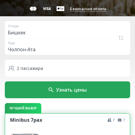
Безопасная оплата
Откуда
Куда
2
пассажира
Узнать цены
ЛУЧШИЙ ВЫБОР
Minibus 7pax
7
7