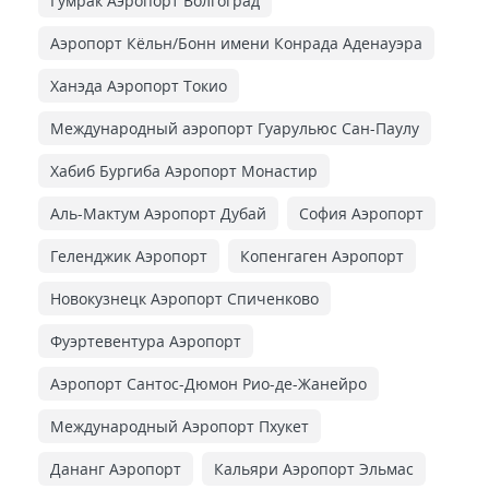
Гумрак Аэропорт Волгоград
Аэропорт Кёльн/Бонн имени Конрада Аденауэра
Ханэда Аэропорт Токио
Международный аэропорт Гуарульюс Сан-Паулу
Хабиб Бургиба Аэропорт Монастир
Аль-Мактум Аэропорт Дубай
София Аэропорт
Геленджик Аэропорт
Копенгаген Аэропорт
Новокузнецк Аэропорт Спиченково
Фуэртевентура Аэропорт
Аэропорт Сантос-Дюмон Рио-де-Жанейро
Международный Аэропорт Пхукет
Дананг Аэропорт
Кальяри Аэропорт Эльмас