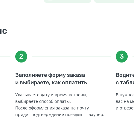
ис
2
3
Заполняете форму заказа
Водите
и выбираете, как оплатить
с табл
Указываете дату и время встречи,
В нужное
выбираете способ оплаты.
вас на м
После оформления заказа на почту
и отвезе
придет подтверждение поездки — ваучер.