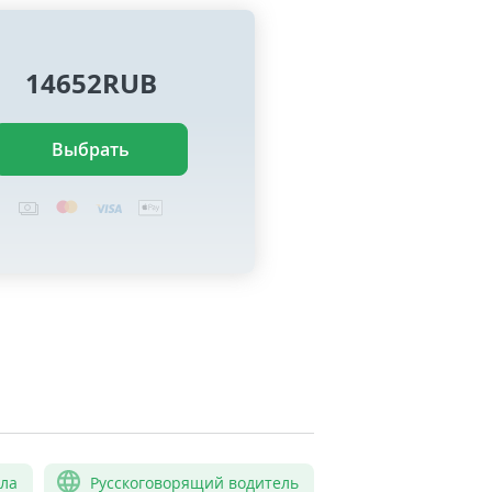
14652RUB
Выбрать
сла
Русскоговорящий водитель