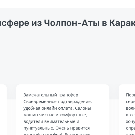
нсфере из Чолпон-Аты в Кара
Замечательный трансфер!
Пер
Своевременное подтверждение,
сер
удобная онлайн оплата. Салоны
вол
машин чистые и комфортные,
кто 
водители внимательные и
хочу
пунктуальные. Очень нравится
опр
данный трансфер!! Рекомендую
лих