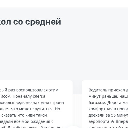
кол со средней
вый раз воспользовался этим
Водитель приехал д
висом. Поначалу слегка
минут раньше, наше
новался ведь незнакомая страна
багажом. Дорога м
знает что может случиться. Но
комфортная в ново
 сказать что киви такси
доехали за 55 мину
авдали все мои ожидания с
аэропорта 🔥 Впер
вой. Я выбрал нужный маршрут,
сервисом в этой по