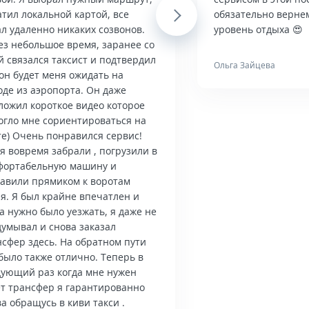
тил локальной картой, все
Next
обязательно верне
л удаленно никаких созвонов.
уровень отдыха 😍
ез небольшое время, заранее со
й связался таксист и подтвердил
Ольга Зайцева
он будет меня ожидать на
оде из аэропорта. Он даже
ложил короткое видео которое
огло мне сориентироваться на
те) Очень понравился сервис!
я вовремя забрали , погрузили в
фортабельную машину и
тавили прямиком к воротам
я. Я был крайне впечатлен и
а нужно было уезжать, я даже не
думывал и снова заказал
нсфер здесь. На обратном пути
было также отлично. Теперь в
дующий раз когда мне нужен
ет трансфер я гарантированно
а обращусь в киви такси .