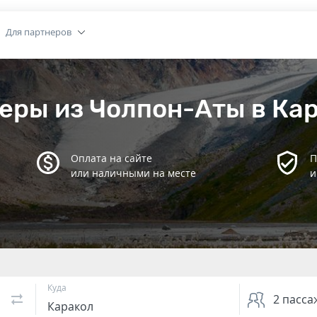
Для партнеров
еры из Чолпон-Аты в Ка
Оплата на сайте
П
или наличными на месте
и
Куда
2
пасса