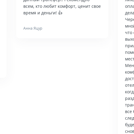
всем, кто любит комфорт, ценит свое
опла
время и деньги! 👍
дела
Чер
мно
Анна Яцур
что 
вых
при
пом
мес
Мен
ком
дос
отел
когд
раз
тра
все 
сле
буд
снов