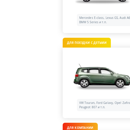
Mercedes E-class, Lexus GS, Audi A6
BMW 5 Series и т.п.
ДЛЯ ПОЕЗДКИ С ДЕТЬМИ
VW Touran, Ford Galaxy, Opel Zafir
Peugeot 807 и т.п.
ДЛЯ КОМПАНИИ