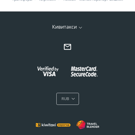
Кивитакси
RUB