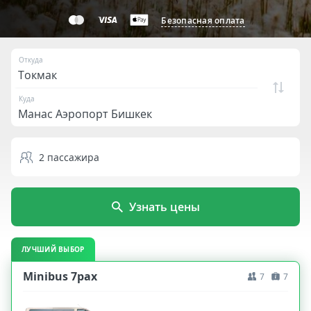
Безопасная оплата
Откуда
Куда
2
пассажира
Узнать цены
ЛУЧШИЙ ВЫБОР
Minibus 7pax
7
7