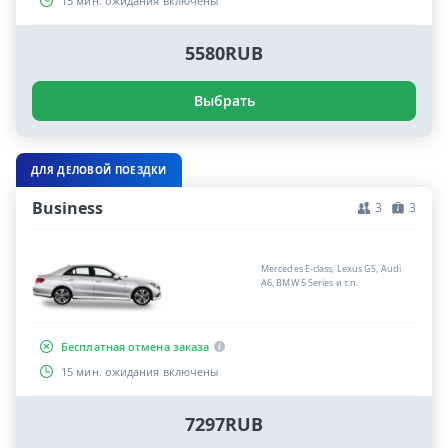
15 мин. ожидания включены
5580RUB
Выбрать
ДЛЯ ДЕЛОВОЙ ПОЕЗДКИ
Business
3
3
Mercedes E-class, Lexus GS, Audi
A6, BMW 5 Series и т.п.
Бесплатная отмена заказа
15 мин. ожидания включены
7297RUB