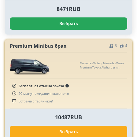
8471RUB
Выбрать
Premium Minibus 6pax
6
4
Mercedes V-class, Mercedes Viano
Premium,Toyota Alphard и т.п.
Бесплатная отмена заказа
90 минут ожидания включено
Встреча с табличкой
10487RUB
Выбрать