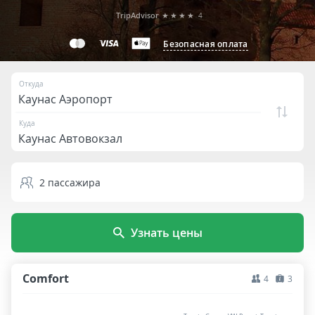
TripAdvisor
★★★★
4
Безопасная оплата
Откуда
Куда
2
пассажира
Узнать цены
Comfort
4
3