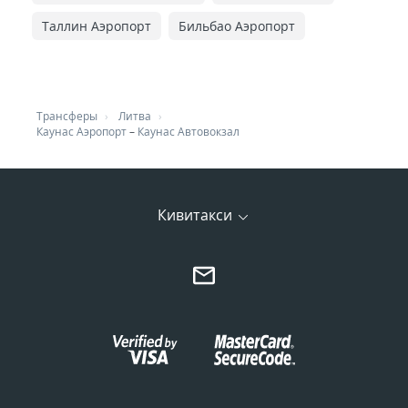
Таллин Аэропорт
Бильбао Аэропорт
Трансферы
Литва
Каунас Аэропорт
–
Каунас Автовокзал
Кивитакси