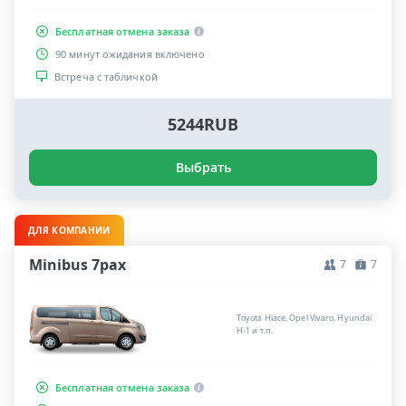
Бесплатная отмена заказа
90 минут ожидания включено
Встреча с табличкой
5244RUB
Выбрать
ДЛЯ КОМПАНИИ
Minibus 7pax
7
7
Toyota Hiace, Opel Vivaro, Hyundai
H-1 и т.п.
Бесплатная отмена заказа