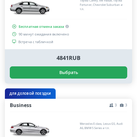
Toyota Camry, VW Passat, Toyota
Fortuner, Chevrolet Suburban и
т.п.
Бесплатная отмена заказа
90 минут ожидания включено
Встреча с табличкой
4841RUB
Выбрать
ДЛЯ ДЕЛОВОЙ ПОЕЗДКИ
Business
3
3
Mercedes E-class, Lexus GS, Audi
A6, BMW 5 Series и т.п.