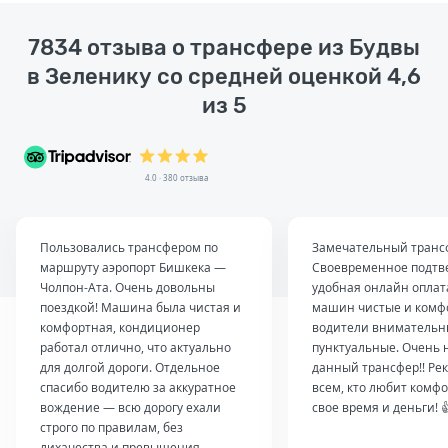
7834 отзыва о трансфере из Будвы
в Зеленику со средней оценкой 4,6
из 5
4.0 · 380 отзыва
Пользовались трансфером по
Замечательный транс
маршруту аэропорт Бишкека —
Своевременное подтв
Чолпон-Ата. Очень довольны
удобная онлайн оплат
поездкой! Машина была чистая и
машин чистые и комф
комфортная, кондиционер
водители внимательн
работал отлично, что актуально
пунктуальные. Очень 
для долгой дороги. Отдельное
данный трансфер!! Ре
спасибо водителю за аккуратное
всем, кто любит комфо
вождение — всю дорогу ехали
свое время и деньги! 
строго по правилам, без
лихачества и превышения