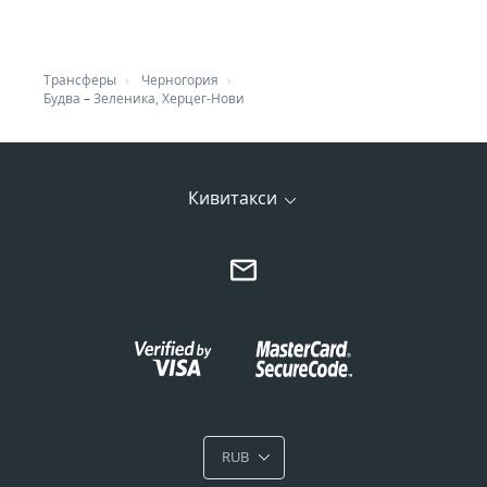
Трансферы
Черногория
Будва
–
Зеленика, Херцег-Нови
Кивитакси
RUB