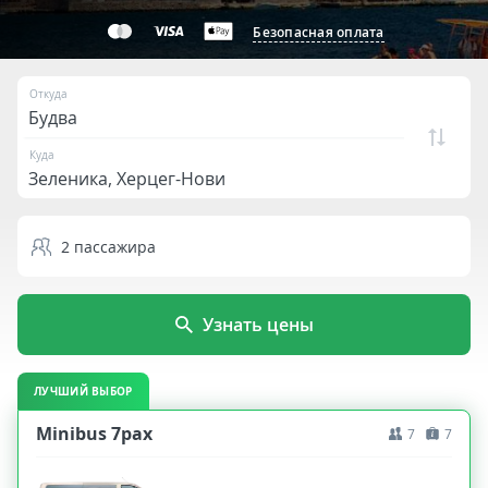
Безопасная оплата
Откуда
Куда
2
пассажира
Узнать цены
ЛУЧШИЙ ВЫБОР
Minibus 7pax
7
7